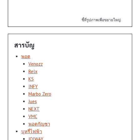
ชี้ที่รูปภาพเพื่อขยายใหญ่
สารบัญ
พอต
Venozz
Relx
KS
INFY
Marbo Zero
Jues
NEXT
VMC
พอตกัญชา
บุหรี่ไฟฟ้า
JOIWAY