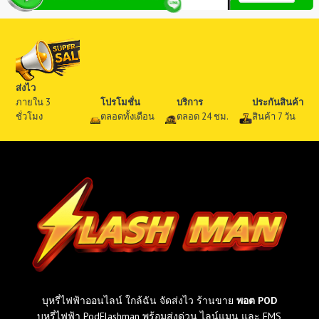
ส่งไว
ภายใน 3
โปรโมชั่น
บริการ
ประกันสินค้า
ชั่วโมง
ตลอดทั้งเดือน
ตลอด 24 ชม.
สินค้า 7 วัน
บุหรี่ไฟฟ้าออนไลน์ ใกล้ฉัน จัดส่งไว ร้านขาย
พอต POD
บุหรี่ไฟฟ้า PodFlashman พร้อมส่งด่วน ไลน์แมน และ EMS