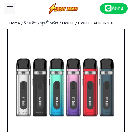
Skip
ติดต่อ
to
content
Home
/
ร้านค้า
/
บุหรี่ไฟฟ้า
/
UWELL
/
UWELL CALIBURN X