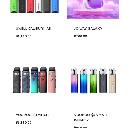
UWELL CALIBURN A3
JOIWAY GALAXY
฿
1,130.00
฿
700.00
VOOPOO รุ่น VINCI 3
VOOPOO รุ่น VMATE
INFINITY
฿
1,150.00
฿
810.00