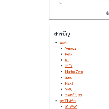
ชี
สารบัญ
พอต
Venozz
Relx
KS
INFY
Marbo Zero
Jues
NEXT
VMC
พอตกัญชา
บุหรี่ไฟฟ้า
JOIWAY