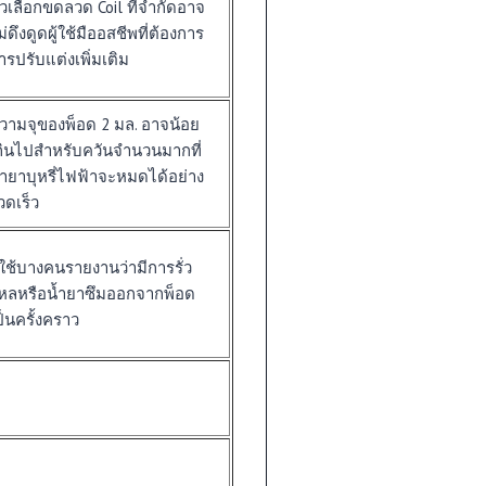
ัวเลือกขดลวด Coil ที่จำกัดอาจ
ม่ดึงดูดผู้ใช้มืออสชีพที่ต้องการ
ารปรับแต่งเพิ่มเติม
วามจุของพ็อด 2 มล. อาจน้อย
กินไปสำหรับควันจำนวนมากที่
้ำยาบุหรี่ไฟฟ้าจะหมดได้อย่าง
วดเร็ว
ู้ใช้บางคนรายงานว่ามีการรั่ว
หลหรือน้ำยาซึมออกจากพ็อด
ป็นครั้งคราว