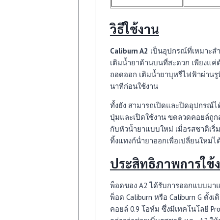
วิธีใช้งาน
Caliburn A2
เป็นอุปกรณ์ที่เหมาะสำห
เติมน้ำยาด้านบนที่สะดวก เพียงแค่ดั
ถอดออก เติมน้ำยาบุหรี่ไฟฟ้าผ่านรู
นาทีก่อนใช้งาน
ทั้งยัง สามารถเปิดและปิดอุปกรณ์ได้
ปุ่มและเปิดใช้งาน ขดลวดคอยล์ถูกส
กับหัวน้ำยาแบบใหม่ เมื่อรสชาติเริ่
ทิ้งแทงก์น่ำยาออกเพื่อเปลี่ยนใหม่ได
ประสิทธิภาพการใข้
พ็อดของ A2 ได้รับการออกแบบมาแต
พ็อด Caliburn หรือ Caliburn G ดั้งเ
คอยล์ 0.9 โอห์ม ซึ่งมีเทคโนโลยี Pr