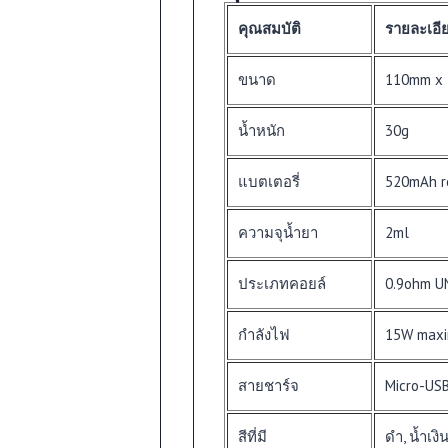
คุณสมบัติ
รายละเอี
ขนาด
110mm x 
น้ำหนัก
30g
แบตเตอรี่
520mAh r
ความจุน้ำยา
2ml
ประเภทคอยล์
0.9ohm U
กำลังไฟ
15W max
สายชาร์จ
Micro-USB
สีที่มี
ดำ, น้ำเงิน