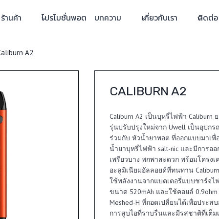
ร้านค้า
โปรโมชั่นพอต
บทความ
เกี่ยวกับเรา
ติดต่อ
Caliburn A2
CALIBURN A2
Caliburn A2 เป็นบุหรี่ไฟฟ้า Caliburn
รุ่นปรับปรุงใหม่จาก Uwell เป็นอุปกรณ์
ร่วมกับ หัวน้ำยาพอต ที่ออกแบบมาเพื่อ
น้ำยาบุหรี่ไฟฟ้า salt-nic และมีการออ
เพรียวบาง พกพาสะดวก พร้อมโครงเคร
อะลูมิเนียมอัลลอยด์ที่ทนทาน Caliburn 
ใช้พลังงานจากแบตเตอรี่แบบชาร์จไฟ
ขนาด 520mAh และใช้คอยล์ 0.9ohm
Meshed-H ที่ถอดเปลี่ยนได้เพื่อประส
การสูบไอที่ราบรื่นและมีรสชาติที่เต็มเ