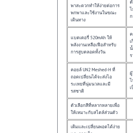
ต
พาสะดวกทำให้ง่ายต่อการ
ไ
พกพาและใช้งานในขณะ
ก
เดินทาง
ค
แบตเตอรี่ 520mAh ให้
เ
พลังงานเหลือเฟือสำหรับ
น
การสูบตลอดทั้งวัน
ร
คอยล์ UN2 Meshed-H ที่
ผ
ถอดเปลี่ยนได้จะส่งไอ
ไ
ระเหยที่นุ่มนวลและมี
เ
รสชาติ
ตัวเลือกสีที่หลากหลายเพื่อ
ให้เหมาะกับสไตล์ส่วนตัว
เติมและเปลี่ยนพอดได้ง่าย