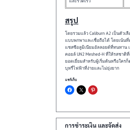
และรวดเร็ว
สรุป
โดยรวมแล้ว Caliburn A2 เป็นตัวเลือก
แบบพกพาและเชื่อถือได้ โดยเน้นที่
แชสซีอลูมิเนียมอัลลอยด์ที่ทนทาน 
คอยล์ UN2 Meshed-H ที่ให้รสชาติที่ด
ยอดเยี่ยมสำหรับผู้เริ่มต้นหรือใค
บุหรี่ไฟฟ้าที่ง่ายและไม่ยุ่งยาก
แชร์เก็บ
การชำระเงิน และจัดส่ง