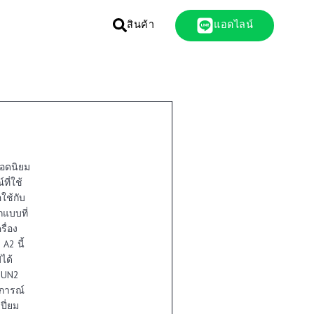
สินค้า
แอดไลน์
 ยอดนิยม
ที่ใช้
ใช้กับ
กแบบที่
ื่อง
A2 นี้
ได้
 UN2
บการณ์
ปี่ยม