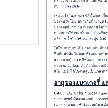
กล่าวว่าช่วยเพิ่มรสชาติ และ A2 ให้
กับ Innokin Zlide
เทคโนโลยีพอดของ A2 นั้นยอดเยี่ยม
ประทับใจ โดยเฉพาะกับน้ำยาบุหรี่
ของคอยล์ยาวนาน เทียบการเติมน้ำยา
ตลอดการใช้งาน ซึ่งเหมาะสำหรับอุป
A2 บางครั้งต้องใช้แรงกระตุ้นเล็กน้อ
ในโหมด สูบทันทีไม่กดปุ่มนั้น มีข้อ
ฟิลที่แน่นขึ้น ในขณะที่โหมดกดปุ่
และสบายด้วยการตีที่คออย่างแรง ก
ของของ Caliburn A2 A2 นั้นยอดเยี่
แห้ง แม้ไม่ได้ใช้งานสูบเป็นเวลาหล
อายุของแบตเตอรี่ แ
Caliburn A2
ชาร์จผ่านพอร์ต Type-C ซ
ของอุปกรณ์ ทีมงานเคยจับเวลาการช
เวลาประมาณ 1 ชั่วโมงจนเต็ม แต่อย