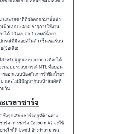
รสชาติที่สะอาด คลีนๆ ซึ่งใกล้เคียง
 และรสชาติที่ผลิตออกมานั้นน่า
ไฟฟ้าแบบ 50/50 อายุการใช้งาน
ได้ 20 มล. ต่อ 1 แทงก์น้ำยา
กรณ์ที่มีคอยล์ในตัว เซ็นเซอร์บน
ย(ข้อเสีย)
ดีสำหรับผู้สูบแบบ ลากยาวที่จะได้
มจะมอบประสบการณ์ MTL ที่อบอุ่น
ารออกแบบป้องกันการรั่วซึมน้ำยา
ยม และไม่มีปัญหากับหน้าสัมผัสที่
ายวัน
ละเวลาชาร์จ
ึ่งจุดเสียบชาร์จอยู่ที่ด้านล่าง
าร์จ การชาร์จ Caliburn A2 จะใช้
่างไรก็ดี Uwell อ้างว่าสามารถ