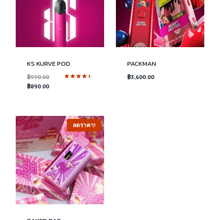
KS KURVE POD
PACKMAN
Original
฿
990.00
฿
3,600.00
ให้คะแนน
price
Current
฿
890.00
4.50
was:
price
ตั้งแต่ 1-5
คะแนน
฿990.00.
is:
฿890.00.
ลดราคา!