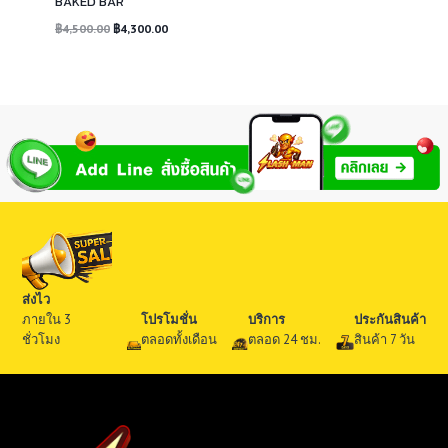
BAKED BAR
Original
Current
฿
4,500.00
฿
4,300.00
price
price
was:
is:
฿4,500.00.
฿4,300.00.
ส่งไว
ภายใน 3
โปรโมชั่น
บริการ
ประกันสินค้า
ชั่วโมง
ตลอดทั้งเดือน
ตลอด 24 ชม.
สินค้า 7 วัน