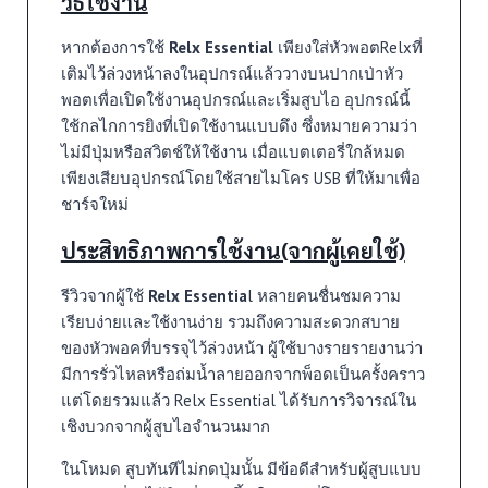
วิธีใช้งาน
หากต้องการใช้
Relx Essential
เพียงใส่หัวพอตRelxที่
เติมไว้ล่วงหน้าลงในอุปกรณ์แล้ววางบนปากเป่าหัว
พอตเพื่อเปิดใช้งานอุปกรณ์และเริ่มสูบไอ อุปกรณ์นี้
ใช้กลไกการยิงที่เปิดใช้งานแบบดึง ซึ่งหมายความว่า
ไม่มีปุ่มหรือสวิตช์ให้ใช้งาน เมื่อแบตเตอรี่ใกล้หมด
เพียงเสียบอุปกรณ์โดยใช้สายไมโคร USB ที่ให้มาเพื่อ
ชาร์จใหม่
ประสิทธิภาพการใช้งาน(จากผู้เคยใช้)
รีวิวจากผู้ใช้
Relx Essentia
l หลายคนชื่นชมความ
เรียบง่ายและใช้งานง่าย รวมถึงความสะดวกสบาย
ของหัวพอคที่บรรจุไว้ล่วงหน้า ผู้ใช้บางรายรายงานว่า
มีการรั่วไหลหรือถ่มน้ำลายออกจากพ็อดเป็นครั้งคราว
แต่โดยรวมแล้ว Relx Essential ได้รับการวิจารณ์ใน
เชิงบวกจากผู้สูบไอจำนวนมาก
ในโหมด สูบทันทีไม่กดปุ่มนั้น มีข้อดีสำหรับผู้สูบแบบ