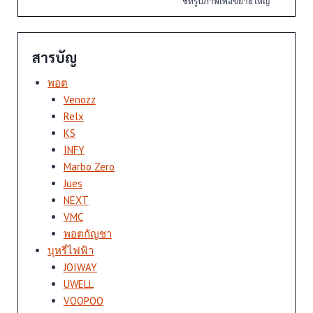
ชี้ที่รูปภาพเพื่อขยายใหญ่
สารบัญ
พอต
Venozz
Relx
KS
INFY
Marbo Zero
Jues
NEXT
VMC
พอตกัญชา
บุหรี่ไฟฟ้า
JOIWAY
UWELL
VOOPOO