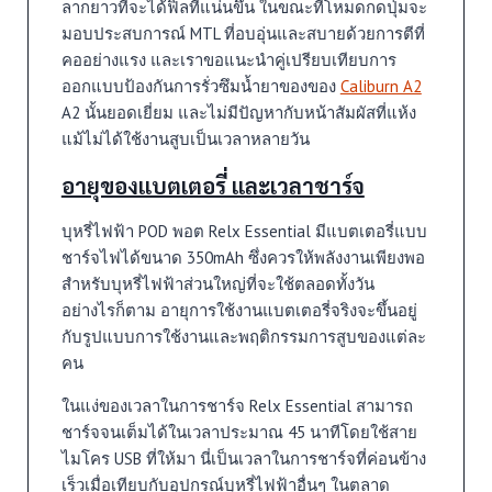
ลากยาวที่จะได้ฟิลที่แน่นขึ้น ในขณะที่โหมดกดปุ่มจะ
มอบประสบการณ์ MTL ที่อบอุ่นและสบายด้วยการตีที่
คออย่างแรง และเราขอแนะนำคู่เปรียบเทียบการ
ออกแบบป้องกันการรั่วซึมน้ำยาของของ
Caliburn A2
A2 นั้นยอดเยี่ยม และไม่มีปัญหากับหน้าสัมผัสที่แห้ง
แม้ไม่ได้ใช้งานสูบเป็นเวลาหลายวัน
อายุของแบตเตอรี่ และเวลาชาร์จ
บุหรี่ไฟฟ้า POD พอต Relx Essential มีแบตเตอรี่แบบ
ชาร์จไฟได้ขนาด 350mAh ซึ่งควรให้พลังงานเพียงพอ
สำหรับบุหรี่ไฟฟ้าส่วนใหญ่ที่จะใช้ตลอดทั้งวัน
อย่างไรก็ตาม อายุการใช้งานแบตเตอรี่จริงจะขึ้นอยู่
กับรูปแบบการใช้งานและพฤติกรรมการสูบของแต่ละ
คน
ในแง่ของเวลาในการชาร์จ Relx Essential สามารถ
ชาร์จจนเต็มได้ในเวลาประมาณ 45 นาทีโดยใช้สาย
ไมโคร USB ที่ให้มา นี่เป็นเวลาในการชาร์จที่ค่อนข้าง
เร็วเมื่อเทียบกับอุปกรณ์บุหรี่ไฟฟ้าอื่นๆ ในตลาด