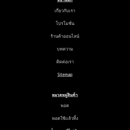
ค
า
เกี่ยวกับเรา
แ
ล
โปรโมชั่น
ะ
ค
ร้านค้าออนไลน์
ว
า
บทความ
ม
แ
ติดต่อเรา
ต
ก
Sitemap
ต่
า
ง
หมวดหมู่สินค้า
พอต
พอตใช้แล้วทิ้ง