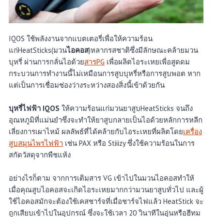
IQOS ใช้พลังงานจากแบตเตอรี่เพื่อให้ความร้อน
แก่HeatSticks(มวน
ไอคอส
)หลากรสชาติซึ่งมีลักษณะคล้ายมวน
บุหรี่ ผ่านการกลั่นไอด้วย
สารPG
เพื่อผลิตไอระเหยเพื่อสูดดม
กระบวนการทำงานนี้ไม่เหมือนการสูบบุหรี่หรือการสูบพอต หาก
แต่เป็นการเชื่อมช่องว่างระหว่างสองสิ่งนี้เข้าด้วยกัน
บุหรี่ไฟฟ้า IQOS
ให้ความร้อนแก่มวนยาสูบHeatSticks จนถึง
อุณหภูมิที่แม่นยำซึ่งจะทำให้ยาสูบกลายเป็นไอด้วยหลักการหลีก
เลี่ยงการเผาไหม้ ผลลัพธ์ที่ได้คล้ายกับไอระเหยที่ผลิตโดย
เครื่อง
สูบสมุนไพรไฟฟ้า
เช่น PAX หรือ Stiiizy ซึ่งใช้ความร้อนในการ
สกัดวัสดุจากพืชแห้ง
อย่างไรก็ตาม จากการเติมสาร VG เข้าไปในมวนไอคอสทำให้
เมื่อคุณสูบไอคอสจะเกิดไอระเหยมากกว่ามวนยาสูบทั่วไป และผู้
ใช้ไอคอสมักจะต้องใช้เคสชาร์จที่เมื่อชาร์จไฟแล้ว HeatStick จะ
ถูกเสียบเข้าไปในอุปกรณ์ ซึ่งจะใช้เวลา 20 วินาทีในอุ่นหรือฮีทม