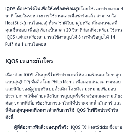
IQOS ต้องชาร์จไฟเพื่อให้เครื่องพร้อมสูบ
โดยใช้เวลาประมาณ 4
นาที โดยในระหว่างการใช้งานและเมื่อชาร์จแล้ว สามารถใส่
HeatStick(มวนไอคอส) ทั้งรสชาติใบยาสูบหรือกลิ่นเมนทอลที่
คุณชื่นชอบ เพื่ออุ่นร้อนเป็นเวลา 20 วินาทีก่อนที่จะพร้อมใช้งาน
IQOS แต่ละเครื่องสามารถใช้งานสูบได้ 6 นาทีหรือสูบได้ 14
Puff ต่อ 1 มวนไอคอส
IQOS เหมาะกับใคร
เนื่องด้วย IQOS เป็นบุหรี่ไฟฟ้าประเภทให้ความร้อนแก่ใบยาสูบ
แบบอุ่น(HTP) ที่ผลิตโดย Philip Morris เพื่อตอบสนองความชอบ
และนิสัยของผู้สูบบุหรี่แบบดั้งเดิม โดยมีจุดมุ่งหมายเพื่อมอบ
ประสบการณ์ที่คล้ายคลึงกับการสูบบุหรี่จริง พร้อมลดความเสี่ยง
ต่อสุขภาพที่เกี่ยวข้องกับการเผาไหม้ที่ปราศจากน้ำมันทาร์ และ
นี่คือ
กลุ่มบุคคลที่เหมาะสำหรับการใช้ IQOS ในชีวิตประจำวัน
ดังนี้
ผู้ที่ต้องการฟิลลิ่งของบุหรี่จริง
: IQOS ใช้ HeatSticks ซึ่งขาย