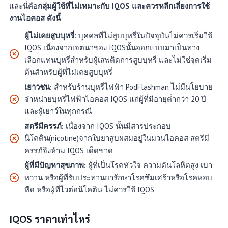
และนี่คือ
กลุ่มผู้ใช้ที่ไม่เหมาะกับ IQOS และควรหลีกเลี่ยงการใช้
งานไอคอส ดังนี้
ผู้ไม่เคยสูบบุหรี่
: บุคคลที่ไม่สูบบุหรี่ในปัจจุบันไม่ควรเริ่มใช้
IQOS เนื่องจากเจตนาของ IQOSนั้นออกแบบมาเป็นทาง
เลือกแทนบุหรี่สำหรับผู้เสพติดการสูบบุหรี่ และไม่ใช่จุดเริ่ม
ต้นสำหรับผู้ที่ไม่เคยสูบบุหรี่
เยาวชน:
สำหรับร้านบุหรี่ไฟฟ้า PodFlashman ไม่มีนโยบาย
จำหน่ายบุหรี่ไฟฟ้าไอคอส IQOS แก่ผู้ที่มีอายุต่ำกว่า 20 ปี
และผู้เยาว์ในทุกกรณี
สตรีมีครรภ์:
เนื่องจาก IQOS นั้นมีสารประกอบ
นิโคติน(nicotine)จากใบยาสูบผสมอยู่ในมวนไอคอส สตรีมี
ครรภ์จึงห้าม IQOS เด็ดขาด
ผู้ที่มีปัญหาสุขภาพ:
ผู้ที่เป็นโรคหัวใจ ความดันโลหิตสูง เบา
หวาน หรือผู้ที่รับประทานยารักษาโรคซึมเศร้าหรือโรคหอบ
หืด หรือผู้ที่ไวต่อนิโคติน ไม่ควรใช้ IQOS
IQOS ราคาเท่าไหร่