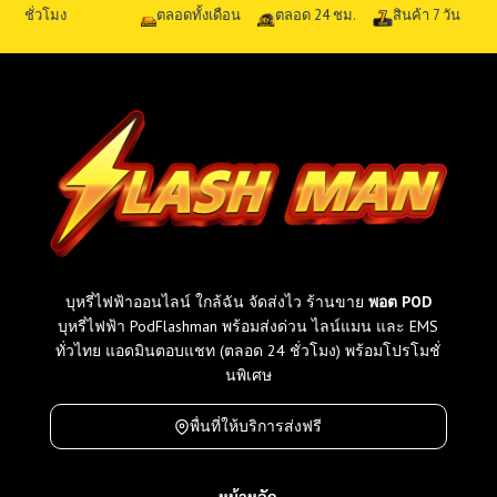
ชั่วโมง
ตลอดทั้งเดือน
ตลอด 24 ชม.
สินค้า 7 วัน
ม
ทุ
ก
รุ่
น
ที่
ข
า
ย
ใ
น
ไ
บุหรี่ไฟฟ้าออนไลน์ ใกล้ฉัน จัดส่งไว ร้านขาย
พอต POD
ท
บุหรี่ไฟฟ้า PodFlashman พร้อมส่งด่วน ไลน์แมน และ EMS
ย
ทั่วไทย แอดมินตอบแชท (ตลอด 24 ชั่วโมง) พร้อมโปรโมชั่
เ
นพิเศษ
ที
ย
พื่นที่ให้บริการส่งฟรี
บ
ร
า
หน้าหลัก