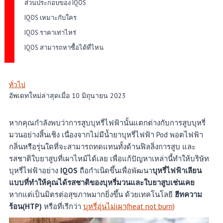
ส่วนประกอบของ IQOS
IQOS เหมาะกับใคร
IQOS ราคาเท่าไหร่
IQOS สามารถหาซื้อได้ที่ไหน
ทั่วไป
อัพเดทใหม่ล่าสุดเมื่อ 10 มิถุนายน 2023
หากคุณกำลังพบว่าการสูบบุหรี่ไฟฟ้านั้นแตกต่างกับการสูบบุหรี่
มวนอย่างสิ้นเชิง เนื่องจากไม่มีน้ำยาบุหรี่ไฟฟ้า Pod พอตไฟฟ้า
กลิ่นหรือรุ่นใดที่จะสามารถทดแทนทั้งด้านฟิลลิ่งการสูบ และ
รสชาติใบยาสูบที่เผาไหม้ได้เลย เพื่อแก้ปัญหาเหล่านี้ทำให้บริษัท
บุหรี่ไฟฟ้าอย่าง
IQOS
ถือกำเนิดขึ้นเพื่อพัฒนา
บุหรี่ไฟฟ้าเลียน
แบบที่ทำให้คุณได้รสชาติของบุหรี่มวนและใบยาสูบเช่นเคย
หากแต่เป็นมิตรต่อสุขภาพมากยิ่งขึ้น ด้วยเทคโนโลยี
ฮีทความ
ร้อน(HTP)
หรือที่เรีกว่า
บุหรี่อุ่นไม่เผา(heat not burn)