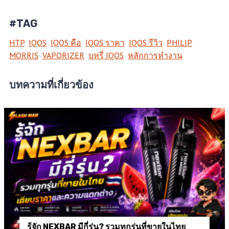
#TAG
HTP
IQOS
IQOS คือ
IQOS ราคา
IQOS รีวิว
PHILIP
MORRIS
VAPORIZER
บุหรี่ IQOS
หลักการทำงาน
บทความที่เกี่ยวข้อง
รู้จัก NEXBAR มีกี่รุ่น? รวมทุกรุ่นที่ขายในไทย