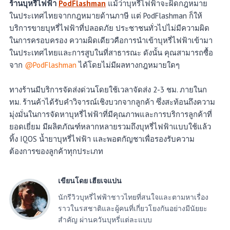
ร้านบุหรี่ไฟฟ้า
PodFlashman
แม้ว่าบุหรี่ไฟฟ้าจะผิดกฎหมาย
ในประเทศไทยจากกฎหมายด้านภาษี แต่ PodFlashman ก็ให้
บริการขายบุหรี่ไฟฟ้าที่ปลอดภัย ประชาชนทั่วไปไม่มีความผิด
ในการครอบครอง ความผิดเดียวคือการนำเข้าบุหรี่ไฟฟ้าเข้ามา
ในประเทศไทยและการสูบในที่สาธารณะ ดังนั้น คุณสามารถซื้อ
จาก
@PodFlashman
ได้โดยไม่มีผลทางกฎหมายใดๆ
ทางร้านมีบริการจัดส่งด่วนโดยใช้เวลาจัดส่ง 2-3 ชม. ภายในก
ทม. ร้านค้าได้รับคำวิจารณ์เชิงบวกจากลูกค้า ซึ่งสะท้อนถึงความ
มุ่งมั่นในการจัดหาบุหรี่ไฟฟ้าที่มีคุณภาพและการบริการลูกค้าที่
ยอดเยี่ยม มีผลิตภัณฑ์หลากหลายรวมถึงบุหรี่ไฟฟ้าแบบใช้แล้ว
ทิ้ง IQOS น้ำยาบุหรี่ไฟฟ้า และพอตกัญชาเพื่อรองรับความ
ต้องการของลูกค้าทุกประเภท
เขียนโดย เฮียเจแปน
นักรีวิวบุหรี่ไฟฟ้าชาวไทยที่สนใจและตามหาเรื่อง
ราวในรสชาติและผู้คนที่เกี่ยวโยงกันอย่างมีนัยยะ
สำคัญ ผ่านควันบุหรี่แต่ละแบบ