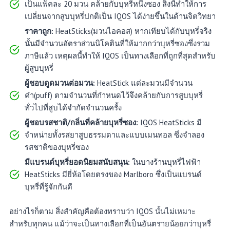
เป็นแพ็คละ 20 มวน คล้ายกับบุหรี่หนึ่งซอง สิ่งนี้ทำให้การ
เปลี่ยนจากสูบบุหรี่ปกติเป็น IQOS ได้ง่ายขึ้นในด้านจิตวิทยา
ราคาถูก:
HeatSticks(มวนไอคอส) หากเทียบได้กับบุหรี่จริง
นั้นมีจำนวนอัตราส่วนนิโคตินที่ให้มากกว่าบุหรี่ซองซึ่งรวม
ภาษีแล้ว เหตุผลนี้ทำให้ IQOS เป็นทางเลือกที่ถูกที่สุดสำหรับ
ผู้สูบบุหรี่
ผู้ชอบดูดมวนต่อมวน:
HeatStick แต่ละมวนมีจำนวน
คำ(puff) ตามจำนวนที่กำหนดไว้จึงคล้ายกับการสูบบุหรี่
ทั่วไปที่สูบได้จำกัดจำนวนครั้ง
ผู้ชอบรสชาติ/กลิ่นที่คล้ายบุหรี่ซอง:
IQOS HeatSticks มี
จำหน่ายทั้งรสยาสูบธรรมดาและแบบเมนทอล ซึ่งจำลอง
รสชาติของบุหรี่ซอง
มีแบรนด์บุหรี่ยอดนิยมสนับสนุน:
ในบางร้านบุหรี่ไฟฟ้า
HeatSticks มียี่ห้อโดยตรงของ Marlboro ซึ่งเป็นแบรนด์
บุหรี่ที่รู้จักกันดี
อย่างไรก็ตาม สิ่งสำคัญคือต้องทราบว่า IQOS นั้นไม่เหมาะ
สำหรับทุกคน แม้ว่าจะเป็นทางเลือกที่เป็นอันตรายน้อยกว่าบุหรี่