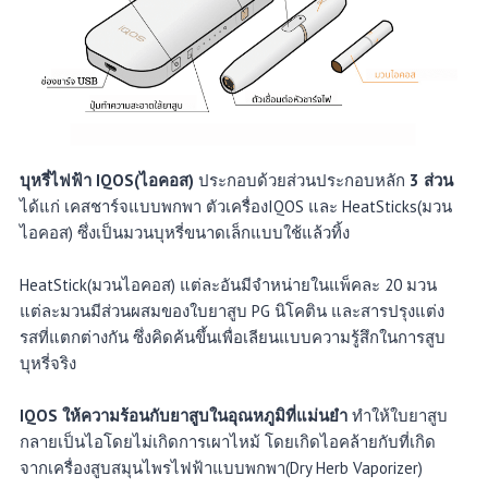
บุหรี่ไฟฟ้า IQOS(ไอคอส)
ประกอบด้วยส่วนประกอบหลัก
3 ส่วน
ได้แก่ เคสชาร์จแบบพกพา ตัวเครื่องIQOS และ HeatSticks(มวน
ไอคอส) ซึ่งเป็นมวนบุหรี่ขนาดเล็กแบบใช้แล้วทิ้ง
HeatStick(มวนไอคอส) แต่ละอันมีจำหน่ายในแพ็คละ 20 มวน
แต่ละมวนมีส่วนผสมของใบยาสูบ PG นิโคติน และสารปรุงแต่ง
รสที่แตกต่างกัน ซึ่งคิดค้นขึ้นเพื่อเลียนแบบความรู้สึกในการสูบ
บุหรี่จริง
IQOS ให้ความร้อนกับยาสูบในอุณหภูมิที่แม่นยำ
ทำให้ใบยาสูบ
กลายเป็นไอโดยไม่เกิดการเผาไหม้ โดยเกิดไอคล้ายกับที่เกิด
จากเครื่องสูบสมุนไพรไฟฟ้าแบบพกพา(Dry Herb Vaporizer)