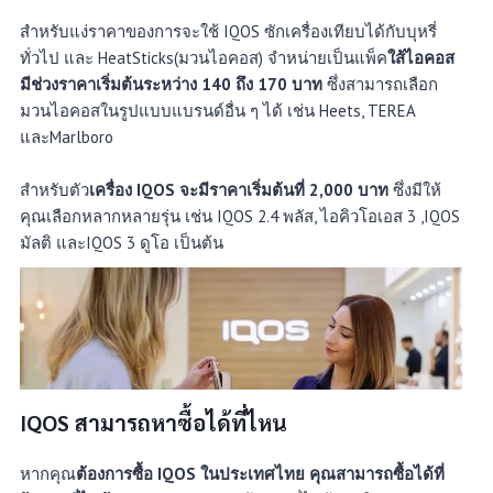
สำหรับแง่ราคาของการจะใช้ IQOS ซักเครื่องเทียบได้กับบุหรี่
ทั่วไป และ HeatSticks(มวนไอคอส) จำหน่ายเป็นแพ็ค
ใส้ไอคอส
มีช่วงราคาเริ่มต้นระหว่าง 140 ถึง 170 บาท
ซึ่งสามารถเลือก
มวนไอคอสในรูปแบบแบรนด์อื่น ๆ ได้ เช่น Heets, TEREA
และMarlboro
สำหรับตัว
เครื่อง IQOS จะมีราคาเริ่มต้นที่ 2,000 บาท
ซึ่งมีให้
คุณเลือกหลากหลายรุ่น เช่น IQOS 2.4 พลัส, ไอคิวโอเอส 3 ,IQOS
มัลติ และIQOS 3 ดูโอ เป็นต้น
IQOS สามารถหาซื้อได้ที่ไหน
หากคุณ
ต้องการซื้อ IQOS ในประเทศไทย คุณสามารถซื้อได้ที่