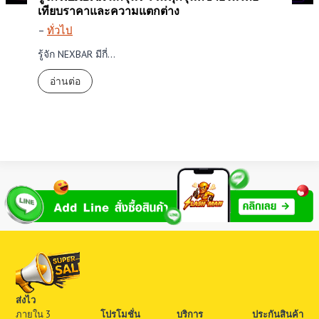
เทียบราคาและความแตกต่าง
–
ทั่วไป
รู้จัก NEXBAR มีกี่…
รู้
อ่านต่อ
จั
ก
N
E
X
B
A
R
มี
กี่
รุ่
น
?
ร
ส่งไว
ภายใน 3
โปรโมชั่น
บริการ
ประกันสินค้า
ว