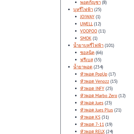
สินค้า
8
พอตกัญชา
8
25
สินค้า
บุหรี่ไฟฟ้า
25
1
สินค้า
JOIWAY
1
สินค้า
12
UWELL
12
สินค้า
11
VOOPOO
11
1
สินค้า
SMOK
1
สินค้า
101
น้ำยาบุหรี่ไฟฟ้า
101
66
สินค้า
ซอลนิค
66
35
สินค้า
ฟรีเบส
35
สินค้า
234
น้ำยาพอต
234
สินค้า
17
หัวพอต PopUp
17
สินค้า
15
หัวพอต Venozz
15
25
สินค้า
หัวพอต INFY
25
สินค้า
12
หัวพอต Marbo Zero
12
23
สินค้
หัวพอต Jues
23
สินค้า
21
หัวพอต Jues Plus
21
31
สินค้า
หัวพอต KS
31
สินค้า
19
หัวพอต 7-11
19
สินค้า
24
หัวพอต RELX
24