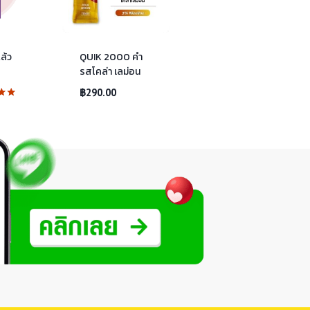
ล้ว
QUIK 2000 คำ
รสโคล่า เลม่อน
฿
290.00
แนน
1-5
น