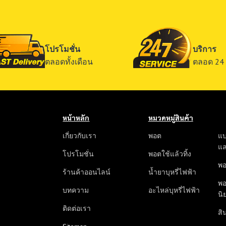
โปรโมชั่น
บริการ
ตลอดทั้งเดือน
ตลอด 24 
หน้าหลัก
หมวดหมู่สินค้า
เกี่ยวกับเรา
พอต
แบ
แ
โปรโมชั่น
พอตใช้แล้วทิ้ง
พอ
ร้านค้าออนไลน์
น้ำยาบุหรี่ไฟฟ้า
พอ
บทความ
อะไหล่บุหรี่ไฟฟ้า
นิ
ติดต่อเรา
สิน