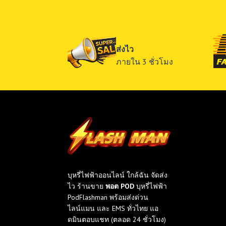
ส่งไว
ภายใน 3 ชั่วโมง
บุหรี่ไฟฟ้าออนไลน์ ใกล้ฉัน จัดส่ง
ไว ร้านขาย
พอต POD
บุหรี่ไฟฟ้า
PodFlashman พร้อมส่งด่วน
ไลน์แมน และ EMS ทั่วไทย แอ
ดมินตอบแชท (ตลอด 24 ชั่วโมง)