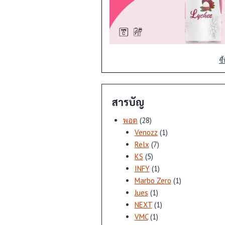
ชี
สารบัญ
28
พอต
28
สินค้า
1
Venozz
1
7
สินค้า
Relx
7
5
สินค้า
KS
5
สินค้า
1
INFY
1
สินค้า
1
Marbo Zero
1
1
สินค้า
Jues
1
สินค้า
1
NEXT
1
1
สินค้า
VMC
1