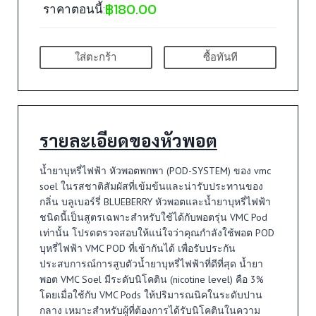
฿
180.00
ราคาตอนนี้:
ใส่ตะกร้า
ซื้อทันที
รายละเอียดของหัวพอต
น้ำยาบุหรี่ไฟฟ้า หัวพอตพกพา (POD-SYSTEM) ของ vmc
soel ในรสชาติสัมผัสที่เข้มข้นและน่ารับประทานของ
กลิ่น บลูเบอร์รี่ BLUEBERRY หัวพอตและน้ำยาบุหรี่ไฟฟ้า
ชนิดนี้เป็นสูตรเฉพาะสำหรับใช้ได้กับพอตรุ่น VMC Pod
เท่านั้น โปรดตรวจสอบให้แน่ใจว่าคุณกำลังใช้พอต POD
บุหรี่ไฟฟ้า VMC POD ที่เข้ากันได้ เพื่อรับประกัน
ประสบการณ์การสูบตัวน้ำยาบุหรี่ไฟฟ้าที่ดีที่สุด น้ำยา
พอต VMC Soel มีระดับนิโคติน (nicotine level) คือ 3%
โดยเมื่อใช้กับ VMC Pods ให้ปริมารณนิคในระดับปาน
กลาง เหมาะสำหรับผู้ที่ต้องการได้รับนิโคตินในความ