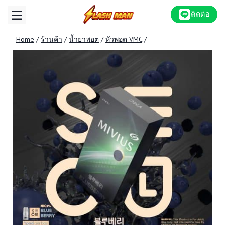
Skip
ติดต่อ
to
content
Home
/
ร้านค้า
/
น้ำยาพอต
/
หัวพอต VMC
/