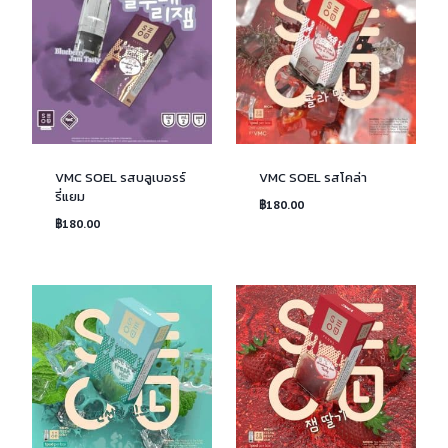
VMC SOEL รสบลูเบอรร์
VMC SOEL รสโคล่า
รี่แยม
฿
180.00
฿
180.00