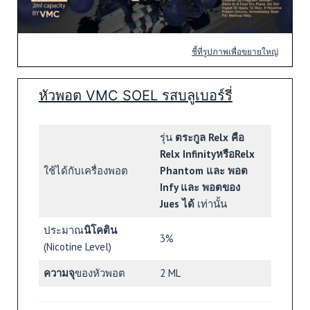
ชี้ที่รูปภาพเพื่อขยายใหญ่
หัวพอต VMC SOEL รสบลูเบอร์รี่
รุ่น
ตระกูล Relx คือ
Relx InfinityหรือRelx
ใช้ได้กับเครื่องพอต
Phantom และ พอต
Infy และ พอตของ
Jues ได้
เท่านั้น
ประมาณ
นิโคติน
3%
(Nicotine Level)
ความจุ
ของหัวพอต
2 ML