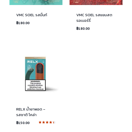
VMC SOEL รสมิ้นท์
VMC SOEL รสแยมสต
รอเบอร์รี่
฿
180.00
฿
180.00
RELX น้ำยาพอต –
รสชาติ โคล่า
฿
150.00
ให้คะแนน
4.50