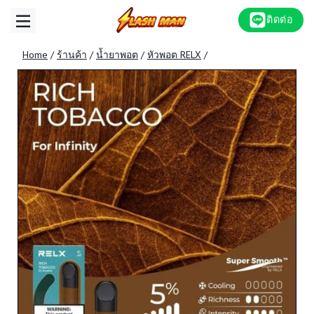
Skip
ติดต่อ
to
content
Home
/
ร้านค้า
/
น้ำยาพอต
/
หัวพอต RELX
/