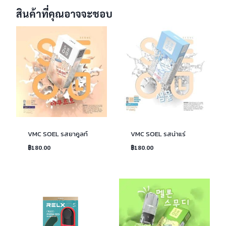
สินค้าที่คุณอาจจะชอบ
VMC SOEL รสยาคูลท์
VMC SOEL รสน่าแร่
฿
180.00
฿
180.00