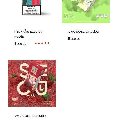
RELX น้ำยาพอต รส
VMC SOEL รสเมล่อน
แตงโม
฿
180.00
฿
150.00
ให้คะแนน
5.00
ตั้งแต่ 1-5
คะแนน
VMC SOEL รสแยมสต