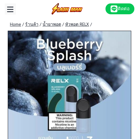
Skip
ติดต่อ
to
content
Home
/
ร้านค้า
/
น้ำยาพอต
/
หัวพอต RELX
/