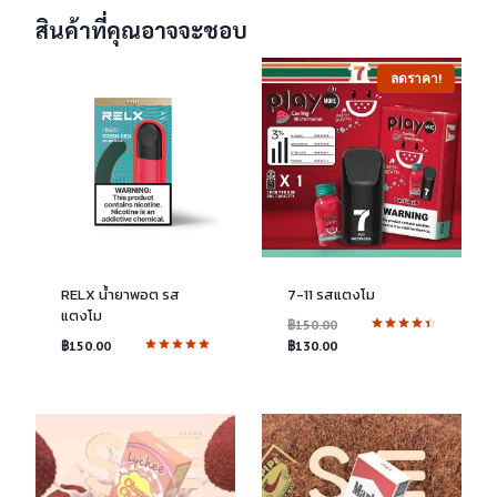
สินค้าที่คุณอาจจะชอบ
ลดราคา!
RELX น้ำยาพอต รส
7-11 รสแตงโม
แตงโม
Original
฿
150.00
ให้คะแนน
price
Current
฿
150.00
฿
130.00
4.50
ให้คะแนน
was:
price
ตั้งแต่ 1-5
5.00
คะแนน
฿150.00.
is:
ตั้งแต่ 1-5
คะแนน
฿130.00.