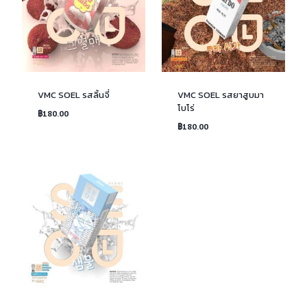
VMC SOEL รสลิ้นจี่
VMC SOEL รสยาสูบมา
โบโร่
฿
180.00
฿
180.00