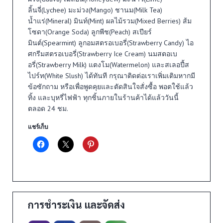
ลิ้นจี่(Lychee) มะม่วง(Mango) ชานม(Milk Tea)
น้ำแร่(Mineral) มินท์(Mint) ผลไม้รวม(Mixed Berries) ส้ม
โซดา(Orange Soda) ลูกพีช(Peach) สเปียร์
มินต์(Spearmint) ลูกอมสตรอเบอรี่(Strawberry Candy) ไอ
ศกรีมสตรอเบอรี่(Strawberry Ice Cream) นมสตอเบ
อรี่(Strawberry Milk) แตงโม(Watermelon) และสเลอปี้ส
ไปร์ท(White Slush) ได้ทันที กรุณาติดต่อเราเพิ่มเติมหากมี
ข้อซักถาม หรือเพื่อพูดคุยและตัดสินใจสั่งซื้อ พอตใช้แล้ว
ทิ้ง และบุหรี่ไฟฟ้า ทุกชิ้นภายในร้านค้าได้แล้ววันนี้
ตลอด 24 ชม.
แชร์เก็บ
การชำระเงิน และจัดส่ง