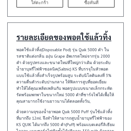
ใส่ตะกร้า
ซื้อทันที
รายละเอียดของพอตใช้แล้วทิ้ง
พอตใช้แล้วทิ้ง(Disposable Pod) รุ่น Quik 5000 คำ ใน
รสชาติแต่งกลิ่น องุ่น Grape อัพเกรดใหม่จากรุ่น 2000
คำ ด้วยรูปทรงและขนาดใหม่ที่ใหญ่กว่าเดิม ด้วยระดับ
น้ำยาบุหรี่ไฟฟ้าซอลนิค(Saltnic) KS ที่บรรจุในหัวพอต
แบบใช้แล้วทิ้งสำเร็จรูปพร้อมสูบ ระดับนิโคตินคงที่ 3%
ความตื่นตัวระดับปานกลาง ให้ฟิลการสูบที่ยอดเยี่ยม
ทำให้ได้คุณเพลิดเพลินกับ พอตรูปแบบขนาดเล็กกระทัด
รัดพร้อมพกพาในขนากใหม่ 5000 คำที่ชาร์จไฟได้เพื้อให้
คุณสามารถใช้งานยาวนานได้ตลอดทั้งวัน,
ด้วยความจุของน้ำยาพอต Quik 5000 Puff รุ่นใช้แล้วทิ้ง
ที่มากถึง 12ml. จึงทำให้สามารถสูบน้ำยาบุหรี่ไฟฟ้าของ
KS QUIK ได้มากถึง 5000 คำ(Puff) พร้อมแบตเตอรี่ลิเธียม
ไอออน แบบชาร์จไฟฟ้าซ้ำได้ปริมาณ 350 mAh ด้วยสาย