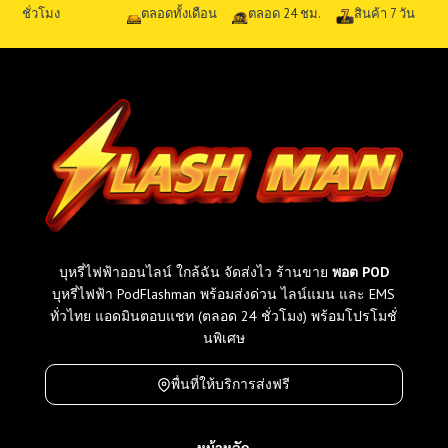
ชั่วโมง
ตลอดทั้งเดือน
ตลอด 24 ชม.
สินค้า 7 วัน
บุหรี่ไฟฟ้าออนไลน์ ใกล้ฉัน จัดส่งไว ร้านขาย
พอต POD
บุหรี่ไฟฟ้า PodFlashman พร้อมส่งด่วน ไลน์แมน และ EMS
ทั่วไทย แอดมินตอบแชท (ตลอด 24 ชั่วโมง) พร้อมโปรโมชั่
นพิเศษ
พื่นที่ให้บริการส่งฟรี
หน้าหลัก