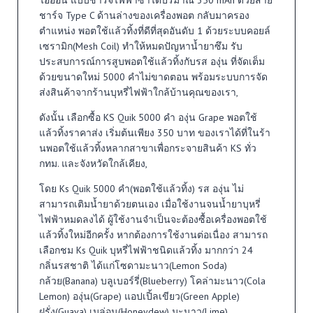
ชาร์จ Type C ด้านล่างของเครื่องพอต กลับมาครอง
ตำแหน่ง พอตใช้แล้วทิ้งที่ดีที่สุดอันดับ 1 ด้วยระบบคอยล์
เซรามิก(Mesh Coil) ทำให้หมดปัญหาน้ำยาซึม รับ
ประสบการณ์การสูบพอตใช้แล้วทิ้งกับรส องุ่น ที่จัดเต็ม
ด้วยขนาดใหม่ 5000 คำไม่ขาดตอน พร้อมระบบการจัด
ส่งสินค้าจากร้านบุหรี่ไฟฟ้าใกล้บ้านคุณของเรา,
ดังนั้น เลือกซื้อ KS Quik 5000 คำ องุ่น Grape พอตใช้
แล้วทิ้งราคาส่ง เริ่มต้นเพียง 350 บาท ของเราได้ที่ในร้า
นพอตใช้แล้วทิ้งหลากสาขาเพื่อกระจายสินค้า KS ทั่ว
กทม. และจังหวัดใกล้เคียง,
โดย Ks Quik 5000 คำ(พอตใช้แล้วทิ้ง) รส องุ่น ไม่
สามารถเติมน้ำยาด้วยตนเอง เมื่อใช้งานจนน้ำยาบุหรี่
ไฟฟ้าหมดลงได้ ผู้ใช้งานจำเป็นจะต้องซื้อเครื่องพอตใช้
แล้วทิ้งใหม่อีกครั้ง หากต้องการใช้งานต่อเนื่อง สามารถ
เลือกชม Ks Quik บุหรี่ไฟฟ้าชนิดแล้วทิ้ง มากกว่า 24
กลิ่นรสชาติ ได้แก่โซดามะนาว(Lemon Soda)
กล้วย(Banana) บลูเบอร์รี่(Blueberry) โคล่ามะนาว(Cola
Lemon) องุ่น(Grape) แอปเปิ้ลเขียว(Green Apple)
ฝรั่ง(Guava) เมล่อน(Honeydew) มะนาว(Lime)