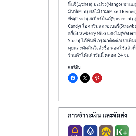
ลิ้นจี่(Lychee) มะม่วง(Mango) ชานม(
มินท์(Mint) ผลไม้รวม(Mixed Berrie
พีช(Peach) สเปียร์มินต์(Spearmint)
Candy) ไอศกรีมสตรอเบอรี่(Strawb
อรี่(Strawberry Milk) แตงโม(Water
Slush) ได้ทันที กรุณาติดต่อเราเพิ่ม
คุยและตัดสินใจสั่งซื้อ พอตใช้แล้วทิ
า
ร้านค้าได้แล้ววันนี้ ตลอด 24 ชม.
แชร์เก็บ
0
นค้า
0
นค้า
า
การชำระเงิน และจัดส่ง