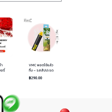
คำ
VMC พอตใช้แล้ว
รี่
ทิ้ง – รสสัปปะรด
฿
290.00