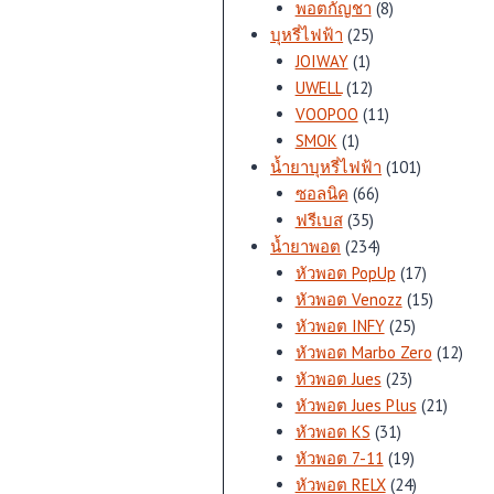
สินค้า
8
พอตกัญชา
8
25
สินค้า
บุหรี่ไฟฟ้า
25
1
สินค้า
JOIWAY
1
สินค้า
12
UWELL
12
สินค้า
11
VOOPOO
11
1
สินค้า
SMOK
1
สินค้า
101
น้ำยาบุหรี่ไฟฟ้า
101
66
สินค้า
ซอลนิค
66
35
สินค้า
ฟรีเบส
35
สินค้า
234
น้ำยาพอต
234
สินค้า
17
หัวพอต PopUp
17
สินค้า
15
หัวพอต Venozz
15
25
สินค้า
หัวพอต INFY
25
สินค้า
12
หัวพอต Marbo Zero
12
23
สินค้
หัวพอต Jues
23
สินค้า
21
หัวพอต Jues Plus
21
31
สินค้า
หัวพอต KS
31
สินค้า
19
หัวพอต 7-11
19
สินค้า
24
หัวพอต RELX
24