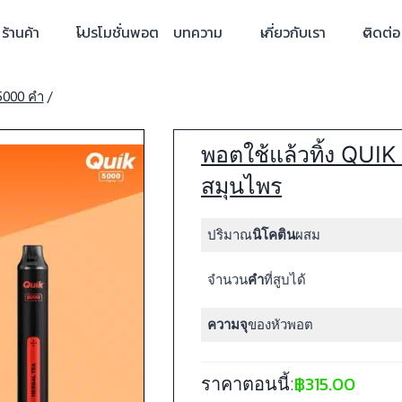
ร้านค้า
โปรโมชั่นพอต
บทความ
เกี่ยวกับเรา
ติดต่อ
5000 คำ
/
พอตใช้แล้วทิ้ง QUI
สมุนไพร
ปริมาณ
นิโคติน
ผสม
จำนวน
คำ
ที่สูบได้
ความจุ
ของหัวพอต
฿
315.00
ราคาตอนนี้: