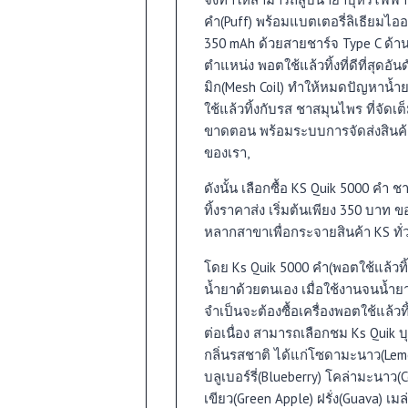
คำ(Puff) พร้อมแบตเตอรี่ลิเธียมไ
350 mAh ด้วยสายชาร์จ Type C ด้า
ตำแหน่ง พอตใช้แล้วทิ้งที่ดีที่สุดอ
มิก(Mesh Coil) ทำให้หมดปัญหาน้
ใช้แล้วทิ้งกับรส ชาสมุนไพร ที่จัด
ขาดตอน พร้อมระบบการจัดส่งสินค้า
ของเรา,
ดังนั้น เลือกซื้อ KS Quik 5000 คำ
ทิ้งราคาส่ง เริ่มต้นเพียง 350 บาท ข
หลากสาขาเพื่อกระจายสินค้า KS ทั่ว
โดย Ks Quik 5000 คำ(พอตใช้แล้วทิ
น้ำยาด้วยตนเอง เมื่อใช้งานจนน้ำยา
จำเป็นจะต้องซื้อเครื่องพอตใช้แล้วท
า
ต่อเนื่อง สามารถเลือกชม Ks Quik บุ
กลิ่นรสชาติ ได้แก่โซดามะนาว(Lem
บลูเบอร์รี่(Blueberry) โคล่ามะนาว(C
เขียว(Green Apple) ฝรั่ง(Guava) เ