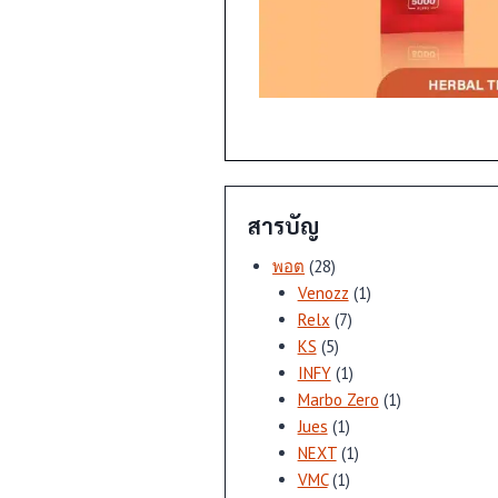
สารบัญ
28
พอต
28
สินค้า
1
Venozz
1
7
สินค้า
Relx
7
5
สินค้า
KS
5
สินค้า
1
INFY
1
สินค้า
1
Marbo Zero
1
1
สินค้า
Jues
1
สินค้า
1
NEXT
1
1
สินค้า
VMC
1