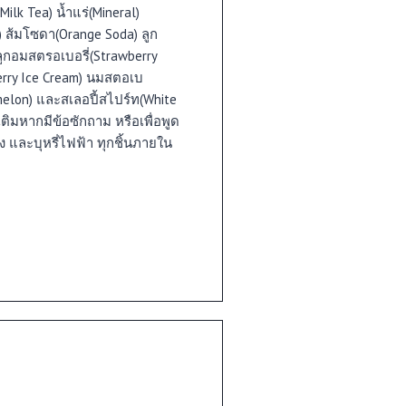
Milk Tea) น้ำแร่(Mineral)
s) ส้มโซดา(Orange Soda) ลูก
 ลูกอมสตรอเบอรี่(Strawberry
erry Ice Cream) นมสตอเบ
melon) และสเลอปี้สไปร์ท(White
เติมหากมีข้อซักถาม หรือเพื่อพูด
้ง และบุหรี่ไฟฟ้า ทุกชิ้นภายใน