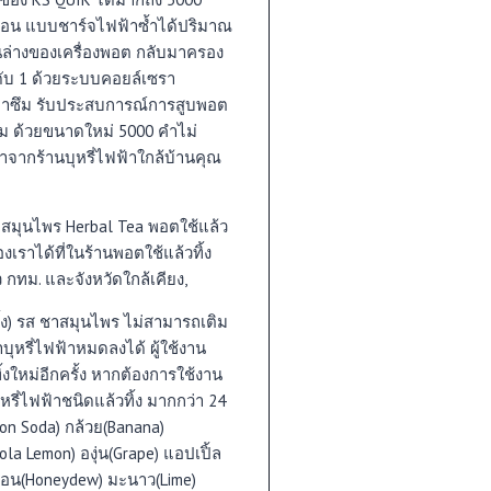
อออน แบบชาร์จไฟฟ้าซ้ำได้ปริมาณ
นล่างของเครื่องพอต กลับมาครอง
ันดับ 1 ด้วยระบบคอยล์เซรา
ำยาซึม รับประสบการณ์การสูบพอต
เต็ม ด้วยขนาดใหม่ 5000 คำไม่
จากร้านบุหรี่ไฟฟ้าใกล้บ้านคุณ
 ชาสมุนไพร Herbal Tea พอตใช้แล้ว
องเราได้ที่ในร้านพอตใช้แล้วทิ้ง
 กทม. และจังหวัดใกล้เคียง,
้ง) รส ชาสมุนไพร ไม่สามารถเติม
บุหรี่ไฟฟ้าหมดลงได้ ผู้ใช้งาน
ิ้งใหม่อีกครั้ง หากต้องการใช้งาน
หรี่ไฟฟ้าชนิดแล้วทิ้ง มากกว่า 24
on Soda) กล้วย(Banana)
ola Lemon) องุ่น(Grape) แอปเปิ้ล
มล่อน(Honeydew) มะนาว(Lime)