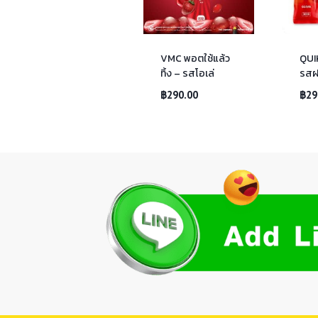
VMC พอตใช้แล้ว
QUI
ทิ้ง – รสโอเล่
รสฝร
฿
290.00
฿
29