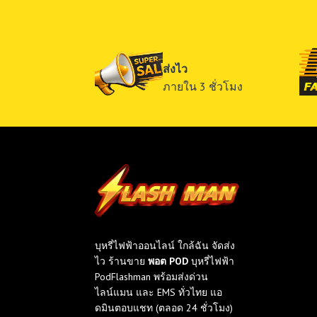
ส่งไว
ภายใน 3 ชั่วโมง
บุหรี่ไฟฟ้าออนไลน์ ใกล้ฉัน จัดส่ง
ไว ร้านขาย
พอต POD
บุหรี่ไฟฟ้า
PodFlashman พร้อมส่งด่วน
ไลน์แมน และ EMS ทั่วไทย แอ
ดมินตอบแชท (ตลอด 24 ชั่วโมง)