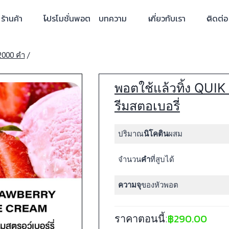
ร้านค้า
โปรโมชั่นพอต
บทความ
เกี่ยวกับเรา
ติดต่อ
2000 คำ
/
พอตใช้แล้วทิ้ง QUI
รีมสตอเบอรี่
ปริมาณ
นิโคติน
ผสม
จำนวน
คำ
ที่สูบได้
ความจุ
ของหัวพอต
฿
290.00
ราคาตอนนี้: