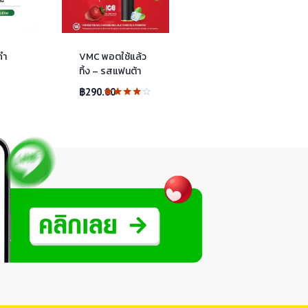
คำ
VMC พอตใช้แล้ว
ทิ้ง – รสแฟนต้า
฿
290.00
ให้
คะแนน
4.00
ตั้งแต่ 1-
5
คะแนน