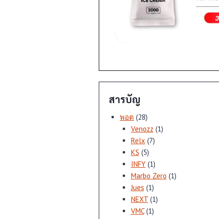
สารบัญ
28
พอต
28
สินค้า
1
Venozz
1
7
สินค้า
Relx
7
5
สินค้า
KS
5
สินค้า
1
INFY
1
สินค้า
1
Marbo Zero
1
1
สินค้า
Jues
1
สินค้า
1
NEXT
1
1
สินค้า
VMC
1