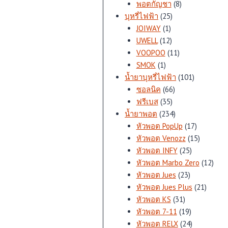
สินค้า
8
พอตกัญชา
8
25
สินค้า
บุหรี่ไฟฟ้า
25
1
สินค้า
JOIWAY
1
สินค้า
12
UWELL
12
สินค้า
11
VOOPOO
11
1
สินค้า
SMOK
1
สินค้า
101
น้ำยาบุหรี่ไฟฟ้า
101
66
สินค้า
ซอลนิค
66
35
สินค้า
ฟรีเบส
35
สินค้า
234
น้ำยาพอต
234
สินค้า
17
หัวพอต PopUp
17
สินค้า
15
หัวพอต Venozz
15
25
สินค้า
หัวพอต INFY
25
สินค้า
12
หัวพอต Marbo Zero
12
23
สินค้
หัวพอต Jues
23
สินค้า
21
หัวพอต Jues Plus
21
31
สินค้า
หัวพอต KS
31
สินค้า
19
หัวพอต 7-11
19
สินค้า
24
หัวพอต RELX
24