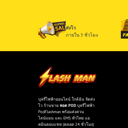
ส่งไว
ภายใน 3 ชั่วโมง
บุหรี่ไฟฟ้าออนไลน์ ใกล้ฉัน จัดส่ง
ไว ร้านขาย
พอต POD
บุหรี่ไฟฟ้า
PodFlashman พร้อมส่งด่วน
ไลน์แมน และ EMS ทั่วไทย แอ
ดมินตอบแชท (ตลอด 24 ชั่วโมง)