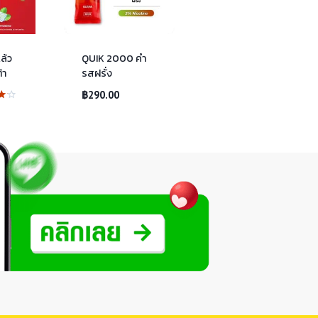
ล้ว
QUIK 2000 คำ
้า
รสฝรั่ง
฿
290.00
น
1-
น