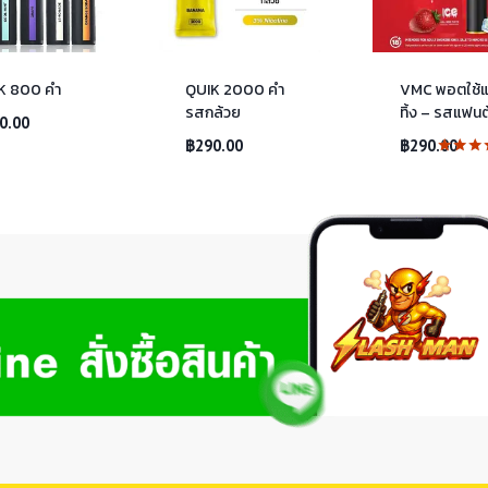
K 800 คำ
QUIK 2000 คำ
VMC พอตใช้แ
รสกล้วย
ทิ้ง – รสแฟนต
0.00
฿
290.00
฿
290.00
ให้
คะแน
4.00
ตั้งแต่ 
5
คะแน