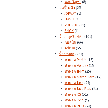
สินค้า
8
พอตกัญชา
8
25
สินค้า
บุหรี่ไฟฟ้า
25
1
สินค้า
JOIWAY
1
สินค้า
12
UWELL
12
สินค้า
11
VOOPOO
11
1
สินค้า
SMOK
1
สินค้า
101
น้ำยาบุหรี่ไฟฟ้า
101
66
สินค้า
ซอลนิค
66
35
สินค้า
ฟรีเบส
35
สินค้า
234
น้ำยาพอต
234
สินค้า
17
หัวพอต PopUp
17
สินค้า
15
หัวพอต Venozz
15
25
สินค้า
หัวพอต INFY
25
สินค้า
12
หัวพอต Marbo Zero
12
23
สินค้
หัวพอต Jues
23
สินค้า
21
หัวพอต Jues Plus
21
31
สินค้า
หัวพอต KS
31
สินค้า
19
หัวพอต 7-11
19
สินค้า
24
หัวพอต RELX
24