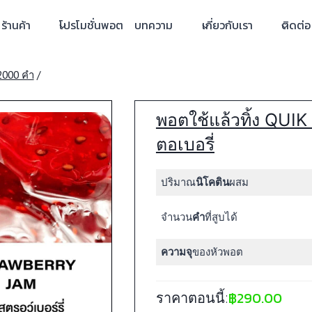
ร้านค้า
โปรโมชั่นพอต
บทความ
เกี่ยวกับเรา
ติดต่อ
2000 คำ
/
พอตใช้แล้วทิ้ง QUI
ตอเบอรี่
ปริมาณ
นิโคติน
ผสม
จำนวน
คำ
ที่สูบได้
ความจุ
ของหัวพอต
฿
290.00
ราคาตอนนี้: