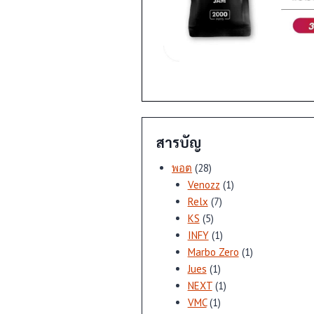
สารบัญ
28
พอต
28
สินค้า
1
Venozz
1
7
สินค้า
Relx
7
5
สินค้า
KS
5
สินค้า
1
INFY
1
สินค้า
1
Marbo Zero
1
1
สินค้า
Jues
1
สินค้า
1
NEXT
1
1
สินค้า
VMC
1