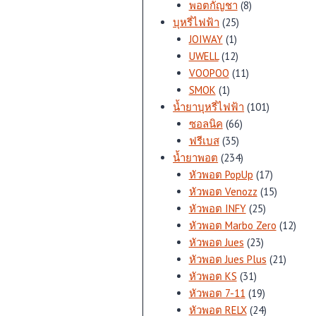
สินค้า
8
พอตกัญชา
8
25
สินค้า
บุหรี่ไฟฟ้า
25
1
สินค้า
JOIWAY
1
สินค้า
12
UWELL
12
สินค้า
11
VOOPOO
11
1
สินค้า
SMOK
1
สินค้า
101
น้ำยาบุหรี่ไฟฟ้า
101
66
สินค้า
ซอลนิค
66
35
สินค้า
ฟรีเบส
35
สินค้า
234
น้ำยาพอต
234
สินค้า
17
หัวพอต PopUp
17
สินค้า
15
หัวพอต Venozz
15
25
สินค้า
หัวพอต INFY
25
สินค้า
12
หัวพอต Marbo Zero
12
23
สินค้
หัวพอต Jues
23
สินค้า
21
หัวพอต Jues Plus
21
31
สินค้า
หัวพอต KS
31
สินค้า
19
หัวพอต 7-11
19
สินค้า
24
หัวพอต RELX
24