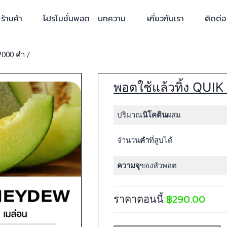
ร้านค้า
โปรโมชั่นพอต
บทความ
เกี่ยวกับเรา
ติดต่อ
2000 คำ
/
พอตใช้แล้วทิ้ง QUI
ปริมาณ
นิโคติน
ผสม
จำนวน
คำ
ที่สูบได้
ความจุ
ของหัวพอต
฿
290.00
ราคาตอนนี้: