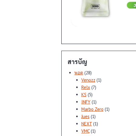
สารบัญ
28
พอต
28
สินค้า
1
Venozz
1
7
สินค้า
Relx
7
5
สินค้า
KS
5
สินค้า
1
INFY
1
สินค้า
1
Marbo Zero
1
1
สินค้า
Jues
1
สินค้า
1
NEXT
1
1
สินค้า
VMC
1