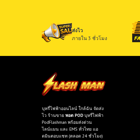
ส่งไว
ภายใน 3 ชั่วโมง
บุหรี่ไฟฟ้าออนไลน์ ใกล้ฉัน จัดส่ง
ไว ร้านขาย
พอต POD
บุหรี่ไฟฟ้า
PodFlashman พร้อมส่งด่วน
ไลน์แมน และ EMS ทั่วไทย แอ
ดมินตอบแชท (ตลอด 24 ชั่วโมง)