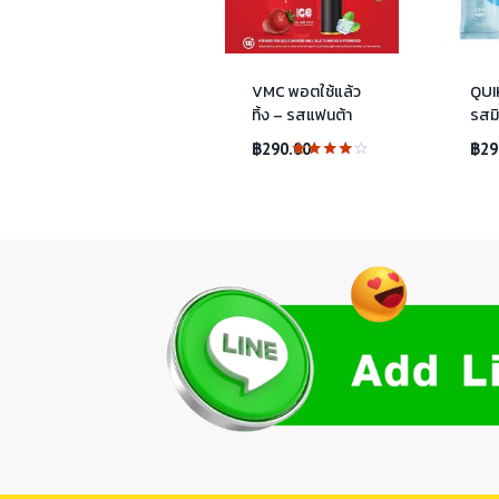
VMC พอตใช้แล้ว
QUI
ทิ้ง – รสแฟนต้า
รสมิ
฿
290.00
฿
29
ให้
คะแนน
4.00
ตั้งแต่ 1-
5
คะแนน