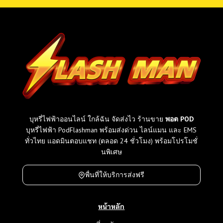
บุหรี่ไฟฟ้าออนไลน์ ใกล้ฉัน จัดส่งไว ร้านขาย
พอต POD
บุหรี่ไฟฟ้า PodFlashman พร้อมส่งด่วน ไลน์แมน และ EMS
ทั่วไทย แอดมินตอบแชท (ตลอด 24 ชั่วโมง) พร้อมโปรโมชั่
นพิเศษ
พื่นที่ให้บริการส่งฟรี
หน้าหลัก