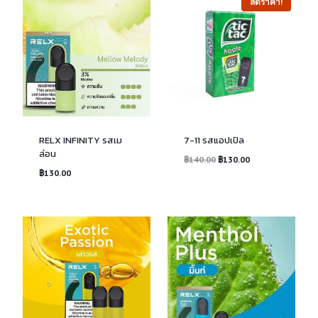
ลดราคา!
RELX INFINITY รสเม
7-11 รสแอปเปิล
ล่อน
Original
Current
฿
140.00
฿
130.00
price
price
฿
130.00
was:
is:
฿140.00.
฿130.00.