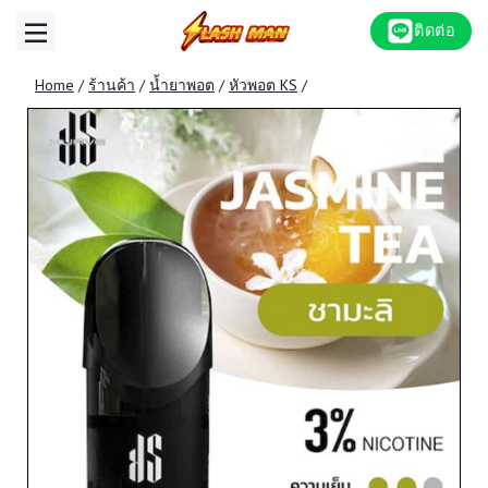
Skip
ติดต่อ
to
content
Home
/
ร้านค้า
/
น้ำยาพอต
/
หัวพอต KS
/