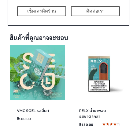
เช็คเครดิตร้าน
ติดต่อเรา
สินค้าที่คุณอาจจะชอบ
VMC SOEL รสมิ้นท์
RELX น้ำยาพอต –
รสชาติ โคล่า
฿
180.00
฿
150.00
ให้คะแนน
4.50
ตั้งแต่ 1-5