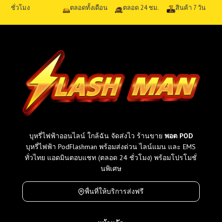
ชั่วโมง
ตลอดทั้งเดือน
ตลอด 24 ชม.
สินค้า 7 วัน
บุหรี่ไฟฟ้าออนไลน์ ใกล้ฉัน จัดส่งไว ร้านขาย
พอต POD
บุหรี่ไฟฟ้า PodFlashman พร้อมส่งด่วน ไลน์แมน และ EMS
ทั่วไทย แอดมินตอบแชท (ตลอด 24 ชั่วโมง) พร้อมโปรโมชั่
นพิเศษ
พื่นที่ให้บริการส่งฟรี