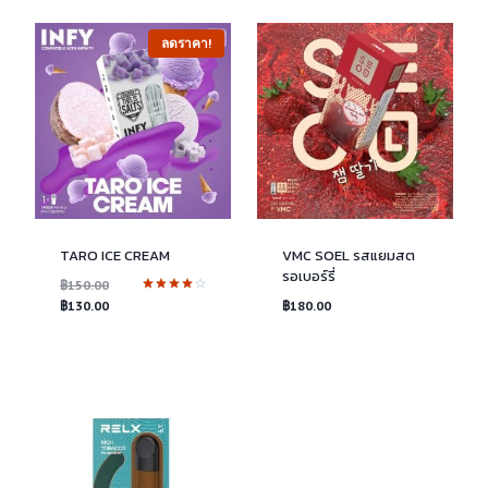
คะแนน
ลดราคา!
TARO ICE CREAM
VMC SOEL รสแยมสต
รอเบอร์รี่
Original
฿
150.00
ให้
price
Current
฿
130.00
฿
180.00
คะแนน
was:
price
4.00
ตั้งแต่ 1-
฿150.00.
is:
5
คะแนน
฿130.00.