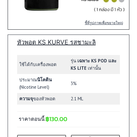
ชี้ที่รูปภาพเพื่อขยายใหญ่
หัวพอต KS KURVE รสชามะลิ
รุ่น
เฉพาะ KS POD และ
ใช้ได้กับเครื่องพอต
KS LITE
เท่านั้น
ประมาณ
นิโคติน
3%
(Nicotine Level)
ความจุ
ของหัวพอต
2.1 ML
฿
130.00
ราคาตอนนี้: