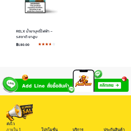
RELX น้ำยาบุหรี่ไฟฟ้า –
รสชาติ ยาสูบ
฿
180.00
ให้
คะแนน
3.75
ตั้งแต่
1-5
คะแนน
ส่งไว
ภายใน 3
โปรโมชั่น
บริการ
ประกันสินค้า