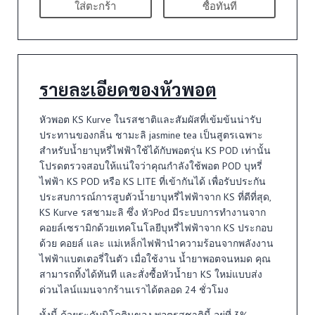
ใส่ตะกร้า
ซื้อทันที
รายละเอียดของหัวพอต
หัวพอต KS Kurve ในรสชาติและสัมผัสที่เข้มข้นน่ารับ
ประทานของกลิ่น ชามะลิ jasmine tea เป็นสูตรเฉพาะ
สำหรับน้ำยาบุหรี่ไฟฟ้าใช้ได้กับพอตรุ่น KS POD เท่านั้น
โปรดตรวจสอบให้แน่ใจว่าคุณกำลังใช้พอต POD บุหรี่
ไฟฟ้า KS POD หรือ KS LITE ที่เข้ากันได้ เพื่อรับประกัน
ประสบการณ์การสูบตัวน้ำยาบุหรี่ไฟฟ้าจาก KS ที่ดีที่สุด,
KS Kurve รสชามะลิ ซึ่ง หัวPod มีระบบการทำงานจาก
คอยล์เซรามิกด้วยเทคโนโลยีบุหรี่ไฟฟ้าจาก KS ประกอบ
ด้วย คอยล์ และ แม่เหล็กไฟฟ้านำความร้อนจากพลังงาน
ไฟฟ้าแบตเตอรี่ในตัว เมื่อใช้งาน น้ำยาพอตจนหมด คุณ
สามารถทิ้งได้ทันที และสั่งซื้อหัวน้ำยา KS ใหม่แบบส่ง
ด่วนไลน์แมนจากร้านเราได้ตลอด 24 ชั่วโมง
ทั้งนี้ ด้วยระดับนิโคตินของ พอตรสชาตินี้ อยู่ที่ 3%