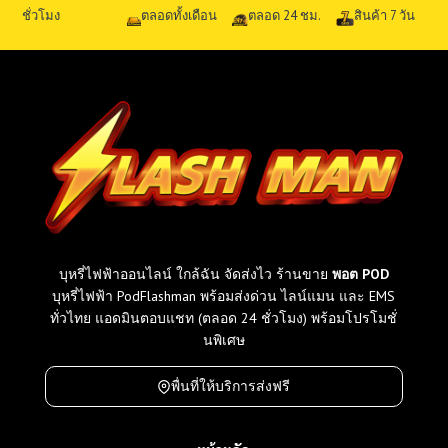
ชั่วโมง
ตลอดทั้งเดือน
ตลอด 24 ชม.
สินค้า 7 วัน
บุหรี่ไฟฟ้าออนไลน์ ใกล้ฉัน จัดส่งไว ร้านขาย
พอต POD
บุหรี่ไฟฟ้า PodFlashman พร้อมส่งด่วน ไลน์แมน และ EMS
ทั่วไทย แอดมินตอบแชท (ตลอด 24 ชั่วโมง) พร้อมโปรโมชั่
นพิเศษ
พื่นที่ให้บริการส่งฟรี