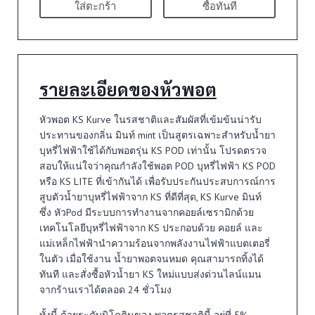
ใส่ตะกร้า
ซื้อทันที
รายละเอียดของหัวพอต
หัวพอต KS Kurve ในรสชาติและสัมผัสที่เข้มข้นน่ารับ
ประทานของกลิ่น มินท์ mint เป็นสูตรเฉพาะสำหรับน้ำยา
บุหรี่ไฟฟ้าใช้ได้กับพอตรุ่น KS POD เท่านั้น โปรดตรวจ
สอบให้แน่ใจว่าคุณกำลังใช้พอต POD บุหรี่ไฟฟ้า KS POD
หรือ KS LITE ที่เข้ากันได้ เพื่อรับประกันประสบการณ์การ
สูบตัวน้ำยาบุหรี่ไฟฟ้าจาก KS ที่ดีที่สุด, KS Kurve มินท์
ซึ่ง หัวPod มีระบบการทำงานจากคอยล์เซรามิกด้วย
เทคโนโลยีบุหรี่ไฟฟ้าจาก KS ประกอบด้วย คอยล์ และ
แม่เหล็กไฟฟ้านำความร้อนจากพลังงานไฟฟ้าแบตเตอรี่
ในตัว เมื่อใช้งาน น้ำยาพอตจนหมด คุณสามารถทิ้งได้
ทันที และสั่งซื้อหัวน้ำยา KS ใหม่แบบส่งด่วนไลน์แมน
จากร้านเราได้ตลอด 24 ชั่วโมง
ทั้งนี้ ด้วยระดับนิโคตินของ พอตรสชาตินี้ อยู่ที่ 5%