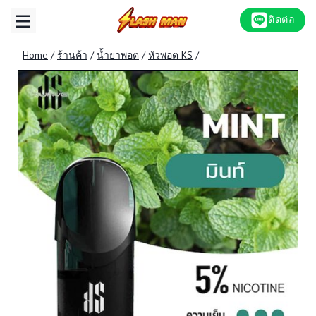
Skip
ติดต่อ
to
content
Home
/
ร้านค้า
/
น้ำยาพอต
/
หัวพอต KS
/