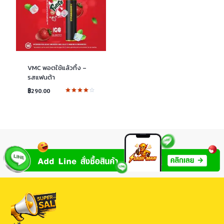
VMC พอตใช้แล้วทิ้ง –
รสแฟนต้า
฿
290.00
ให้
คะแนน
4.00
ตั้งแต่ 1-
5
คะแนน