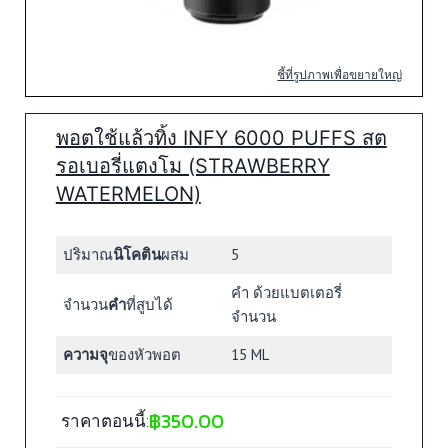
ชี้ที่รูปภาพเพื่อขยายใหญ่
พอตใช้แล้วทิ้ง INFY 6000 PUFFS สต
รอเบอรี่แตงโม (STRAWBERRY
WATERMELON)
ปริมาณ
นิโคติน
ผสม
5
คำ ด้วยแบตเตอรี่
จำนวน
คำ
ที่สูบได้
จำนวน
ความจุ
ของหัวพอต
15 ML
฿
350.00
ราคาตอนนี้: