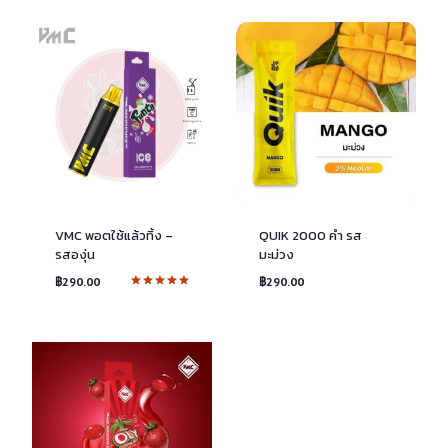
VMC พอตใช้แล้วทิ้ง –
QUIK 2000 คำ รส
รสองุ่น
มะม่วง
฿
290.00
฿
290.00
ให้คะแนน
5.00
ตั้งแต่ 1-5
คะแนน