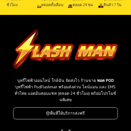
ชั่วโมง
ตลอดทั้งเดือน
ตลอด 24 ชม.
สินค้า 7 วัน
บุหรี่ไฟฟ้าออนไลน์ ใกล้ฉัน จัดส่งไว ร้านขาย
พอต POD
บุหรี่ไฟฟ้า PodFlashman พร้อมส่งด่วน ไลน์แมน และ EMS
ทั่วไทย แอดมินตอบแชท (ตลอด 24 ชั่วโมง) พร้อมโปรโมชั่
นพิเศษ
พื่นที่ให้บริการส่งฟรี