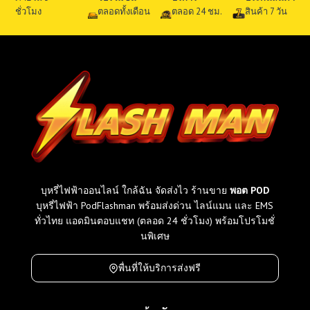
ชั่วโมง
ตลอดทั้งเดือน
ตลอด 24 ชม.
สินค้า 7 วัน
บุหรี่ไฟฟ้าออนไลน์ ใกล้ฉัน จัดส่งไว ร้านขาย
พอต POD
บุหรี่ไฟฟ้า PodFlashman พร้อมส่งด่วน ไลน์แมน และ EMS
ทั่วไทย แอดมินตอบแชท (ตลอด 24 ชั่วโมง) พร้อมโปรโมชั่
นพิเศษ
พื่นที่ให้บริการส่งฟรี