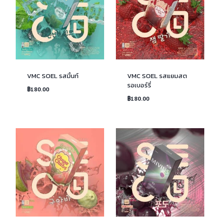
VMC SOEL รสมิ้นท์
VMC SOEL รสแยมสต
รอเบอร์รี่
฿
180.00
฿
180.00