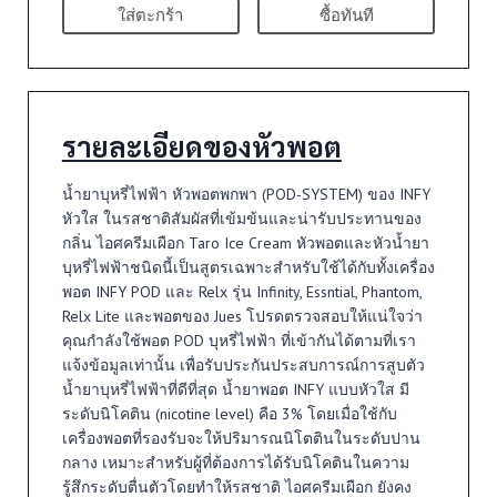
ใส่ตะกร้า
ซื้อทันที
รายละเอียดของหัวพอต
น้ำยาบุหรี่ไฟฟ้า หัวพอตพกพา (POD-SYSTEM) ของ INFY
หัวใส ในรสชาติสัมผัสที่เข้มข้นและน่ารับประทานของ
กลิ่น ไอศครีมเผือก Taro Ice Cream หัวพอตและหัวน้ำยา
บุหรี่ไฟฟ้าชนิดนี้เป็นสูตรเฉพาะสำหรับใช้ได้กับทั้งเครื่อง
พอต INFY POD และ Relx รุ่น Infinity, Essntial, Phantom,
Relx Lite และพอตของ Jues โปรดตรวจสอบให้แน่ใจว่า
คุณกำลังใช้พอต POD บุหรี่ไฟฟ้า ที่เข้ากันได้ตามที่เรา
แจ้งข้อมูลเท่านั้น เพื่อรับประกันประสบการณ์การสูบตัว
น้ำยาบุหรี่ไฟฟ้าที่ดีที่สุด น้ำยาพอต INFY แบบหัวใส มี
ระดับนิโคติน (nicotine level) คือ 3% โดยเมื่อใช้กับ
เครื่องพอตที่รองรับจะให้ปริมารณนิโตตินในระดับปาน
กลาง เหมาะสำหรับผู้ที่ต้องการได้รับนิโคตินในความ
รู้สึกระดับตื่นตัวโดยทำให้รสชาติ ไอศครีมเผือก ยังคง