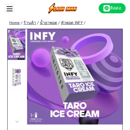
Skip
ติดต่อ
to
content
Home
/
ร้านค้า
/
น้ำยาพอต
/
หัวพอต INFY
/