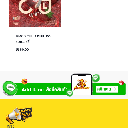
VMC SOEL รสแยมสต
รอเบอร์รี่
฿
180.00
ส่งไว