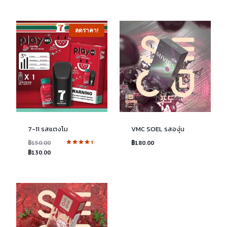
ลดราคา!
7-11 รสแตงโม
VMC SOEL รสองุ่น
Original
฿
150.00
฿
180.00
ให้คะแนน
price
Current
฿
130.00
4.50
was:
price
ตั้งแต่ 1-5
คะแนน
฿150.00.
is:
฿130.00.