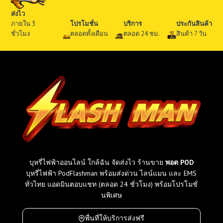
ส่งไว
ภายใน 3
โปรโมชั่น
บริการ
ประกันสินค้า
ชั่วโมง
ตลอดทั้งเดือน
ตลอด 24 ชม.
สินค้า 7 วัน
5. รอรับคอยล์ คาริเบิน
เมื่อดำเนินการชำระเงินตามใบคำสั่งซื้อที่พนักงานขาย
แจ้งคุณเสร็จสิ้น ให้รอการจัดส่งโดยระยะเวลาจัดส่ง
สินค้าจะขึ้นอยู่กับวิธีจัดส่งที่คุณเลือกใช้บริการ ได้แก่
จัดส่งด่วน
ผ่านไลน์แมน: รอรับสินค้า 1-3 ชม.
บุหรี่ไฟฟ้าออนไลน์ ใกล้ฉัน จัดส่งไว ร้านขาย
พอต POD
จัดส่งพัสดุ
(Fash Express): รอรับสินค้า 1-2 วัน
บุหรี่ไฟฟ้า PodFlashman พร้อมส่งด่วน ไลน์แมน และ EMS
จัดส่งเก็บเงินปลายทาง
(COD): รอรับสินค้า 2-7 วัน(ตาม
ทั่วไทย แอดมินตอบแชท (ตลอด 24 ชั่วโมง) พร้อมโปรโมชั่
รอบบิล)
นพิเศษ
6. พร้อมสูบคอยล์ คาริเบิน
พื่นที่ให้บริการส่งฟรี
เมื่อคุณได้รับคอยล์ คาริเบิน เสร็จสิ้นภายหลังการจัดส่ง