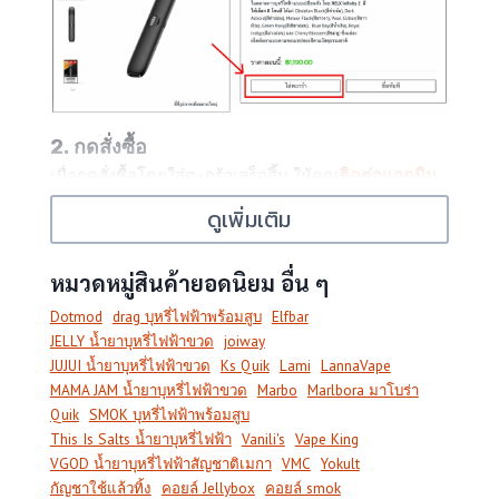
2. กดสั่งซื้อ
เมื่อกดสั่งซื้อโดยใส่ตะกร้าเสร็จสิ้น ให้คุณ
ติดต่อแอดมิน
เพื่อดำเนินการ
ออกใบคำสั่งซื้อ
และตกลงเงื่อนไขการขาย
ดูเพิ่มเติม
การรับประกันคอยล์ คาริเบินให้แก่คุณในขั้นตอนต่อไป
3. เลือกวิธีจัดส่ง
หมวดหมู่สินค้ายอดนิยม อื่น ๆ
ทางเลือกในการจัดส่งคอยล์ คาริเบินสามารถเลือกได้ 3
Dotmod
drag บุหรี่ไฟฟ้าพร้อมสูบ
Elfbar
ประเภท ได้แก่
ส่งด่วนผ่านไลน์แมน
จัดส่งพัสดุแฟลช
JELLY น้ำยาบุหรี่ไฟฟ้าขวด
joiway
และ
เก็บเงินปลายทาง
(สำหรับสินค้าบางรายการ) โดยผู้สั่ง
JUJUI น้ำยาบุหรี่ไฟฟ้าขวด
Ks Quik
Lami
LannaVape
ซื้อต้องเป็นผู้ดำเนินการชำระค่าจัดส่งด้วยตนเองตาม
MAMA JAM น้ำยาบุหรี่ไฟฟ้าขวด
Marbo
Marlbora มาโบร่า
ระยะทางจริงไม่บวกเพิ่ม
Quik
SMOK บุหรี่ไฟฟ้าพร้อมสูบ
This Is Salts น้ำยาบุหรี่ไฟฟ้า
Vanili's
Vape King
VGOD น้ำยาบุหรี่ไฟฟ้าสัญชาติเมกา
VMC
Yokult
กัญชาใช้แล้วทิ้ง
คอยล์ Jellybox
คอยล์ smok