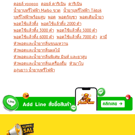
คอยล์ voopoo
คอยล์ คาริเบิน
คาริเบิน
น้ำยาบุหรี่ไฟฟ้า Marbo ขวด
น้ำยาบุหรี่ไฟฟ้า Tiktok
บุหรี่ไฟฟ้าพร้อมสูบ
พอต
พอตกัญชา
พอตเติมน้ำยา
พอตใช้แล้วทิ้ง
พอตใช้แล้วทิ้ง 2000 คำ
4. ชำระเงิน
พอตใช้แล้วทิ้ง 3000 คำ
พอตใช้แล้วทิ้ง 5000 คำ
ทางเลือกในการจัดส่งคอยล์ คาริเบินสามารถเลือกได้ 3
พอตใช้แล้วทิ้ง 6000 คำ
พอตใช้แล้วทิ้ง 7000 คำ
ลามี่
หัวพอตและน้ำยากลิ่นขนมหวาน
ประเภท ได้แก่
ส่งด่วนผ่านไลน์แมน
จัดส่งพัสดุแฟลช
หัวพอตและน้ำยากลิ่นผลไม้
และเก็บเงินปลายทาง(สำหรับสินค้าบางรายการ) โดยผู้สั่ง
หัวพอตและน้ำยากลิ่นพิเศษ มินท์ และยาสูบ
ซื้อต้องเป็นผู้ดำเนินการชำระค่าจัดส่งด้วยตนเองตาม
หัวพอตและน้ำยากลิ่นเครื่องดื่ม
หัวมาโบ
ระยะทางจริงไม่บวกเพิ่ม
องุ่นยาว น้ำยาบุหรี่ไฟฟ้า
ช่องทางการชำระเงิน
ได้แก่ การโอนผ่านธนาคาร เลข
บัญชี หรือ QRCODE Payment โดยทำรายการผ่านข้อมูล
ธนาคารบัญชีรับเงินที่เราส่งมอบให้ หรือ ชำระเงินด้วยคริ
ปโตเคอร์เรนซี่ โดยทำรายการผ่านข้อมูลบัญชี Digital
Walltet ที่เรามอบให้