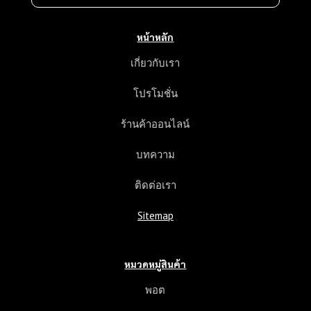
ให้คุณถ่ายคลิปวีดีโอสินค้า ขณะเปิดกล่องพัสดุ ในกรณีที่
สินค้ามีปัญหา ชำรุดบกพร่อง จากร้านบุหรี่ไฟฟ้าของเรา
หน้าหลัก
สามารถใช้สิทธิ “เคลมประกันคอยล์ คาริเบิน” ได้ทันที
โดยเราจะจัดส่งสินค้าชิ้นใหม่ให้คุณภายใน 7 วัน สำหรับ
เกี่ยวกับเรา
เงื่อนไขเพิ่มเติมกรุณาติดต่อเรา
โปรโมชั่น
สรุปการสั่งซื้อคอยล์ คาริเบิน
ร้านค้าออนไลน์
เมื่อคุณเลือก คอยล์ คาริเบิน จากคลังสินค้าในหมวดหมู่
บุหรี่ไฟฟ้าทั้งหมดของเราได้แล้ว คุณสามารถคลิก “สั่งซื้อ
บทความ
คอยล์ คาริเบิน” ตามรุ่น ยี่ห้อ และกลิ่นน้ำยาพอตไฟฟ้าที่
คุณต้องการได้ทันที โดยเมื่อคุณสั่งซื้อสำเร็จ ขั้นตอนต่อ
ติดต่อเรา
ไปคุณจะต้องดำเนินการชำระเงินค่าสินค้า
Sitemap
เมื่อชำระราคาคอยล์ คาริเบินเสร็จสิ้น เราจะจัดส่งสินค้า
ให้คุณโดยวิธีส่งด่วนทันที หรือพัสดุแฟลชทางไปรษณีย์
โดยหลังจากคุณได้รับสินค้าครบถ้วน หากพบกรณีสินค้า
หมวดหมู่สินค้า
เสียหาย สามารถใช้เงื่อนไขการรับประกันของเราได้ทันที
พอต
โดยปัญหาของคุณจะถูกแก้ไขและจัดส่งใหม่หรือคืนเงิน
ทันที