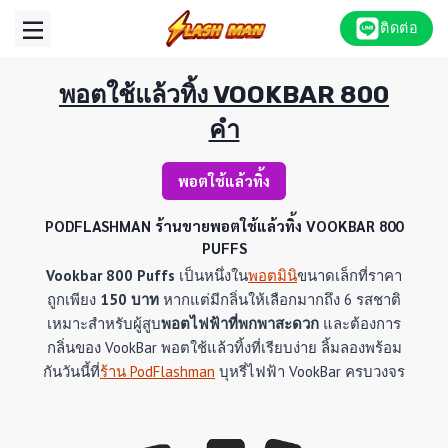
Skip
ติดต่อ
to
content
พอตใช้แล้วทิ้ง VOOKBAR 800
คำ
พอตใช้แล้วทิ้ง
PODFLASHMAN ร้านขายพอตใช้แล้วทิ้ง VOOKBAR 800
PUFFS
Vookbar 800 Puffs
เป็นหนึ่งใน
พอตมินิ
ขนาดเล็กที่ราคา
ถูกเพียง
150 บาท
หากแต่มีกลิ่นให้เลือกมากถึง 6 รสชาติ
เหมาะสำหรับผู้สูบ
พอตไฟฟ้าที่พกพาสะดวก
และต้องการ
กลิ่นของ VookBar พอตใช้แล้วทิ้งที่เรียบง่าย ลิ้มลองพร้อม
กันวันนี้ที่
ร้าน PodFlashman
บุหรี่ไฟฟ้า VookBar ครบวงจร