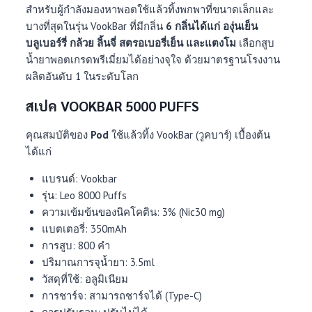
สำหรับผู้กำลังมองหาพอตใช้แล้วทิ้งพกพาที่ขนาดเล็กและ
บางที่สุดในรุ่น VookBar ที่มีกลิ่น
6 กลิ่นได้แก่ องุ่นเย็น
บลูเบอร์รี่ กล้วย ลิ้นจี่ สตรอเบอรี่เย็น และแตงโม
เลือกสูบ
น้ำยาพอตเกรดพรีเมี่ยมได้อย่างจุใจ ด้วยมาตรฐานโรงงาน
ผลิตอันดับ 1 ในระดับโลก
สเปค VOOKBAR 5000 PUFFS
คุณสมบัติของ
Pod
ใช้แล้วทิ้ง VookBar (วูคบาร์) เบื้องต้น
ได้แก่
แบรนด์: Vookbar
รุ่น: Leo 8000 Puffs
ความเข้มข้นของนิคโคติน: 3% (Nic30 mg)
แบตเตอรี่: 350mAh
การสูบ: 800 คำ
ปริมาณการจุน้ำยา: 3.5ml
วัสดุที่ใช้: อลูมิเนียม
การชาร์จ: สามารถชาร์จได้ (Type-C)