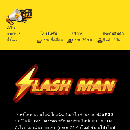
กี่
รุ่
น
?
ส่งไว
ร
ภายใน 3
โปรโมชั่น
บริการ
ประกันสินค้า
ว
ชั่วโมง
ตลอดทั้งเดือน
ตลอด 24 ชม.
สินค้า 7 วัน
ม
ทุ
ก
รุ่
น
ที่
ข
า
ย
ใ
น
ไ
บุหรี่ไฟฟ้าออนไลน์ ใกล้ฉัน จัดส่งไว ร้านขาย
พอต POD
ท
บุหรี่ไฟฟ้า PodFlashman พร้อมส่งด่วน ไลน์แมน และ EMS
ย
ทั่วไทย แอดมินตอบแชท (ตลอด 24 ชั่วโมง) พร้อมโปรโมชั่