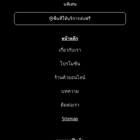
เ
นพิเศษ
ที
ย
พื่นที่ให้บริการส่งฟรี
บ
ร
า
หน้าหลัก
ค
า
เกี่ยวกับเรา
แ
ล
โปรโมชั่น
ะ
ค
ร้านค้าออนไลน์
ว
า
บทความ
ม
แ
ติดต่อเรา
ต
ก
Sitemap
ต่
า
ง