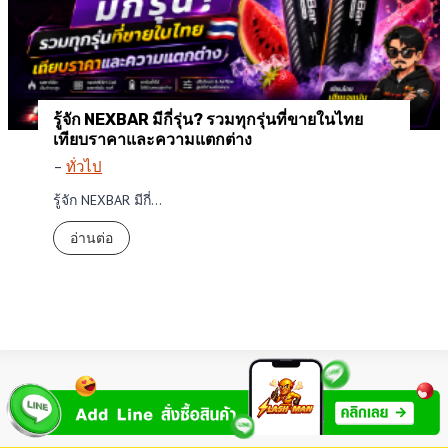
รู้จัก NEXBAR มีกี่รุ่น? รวมทุกรุ่นที่ขายในไทย
เทียบราคาและความแตกต่าง
–
ทั่วไป
รู้จัก NEXBAR มีกี่…
รู้
อ่านต่อ
จั
ก
N
E
X
B
A
R
มี