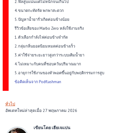
2. ฟีลสูบแน่นแต่ไม่หนักจนเกินไป
4. ขนาดกะทัดรัด พกพาสะดวก
5. ปัญหาน้ำยารั่วเกิดค่อนข้างน้อย
รีวิวข้อเสียของ Marbo Zero หลังใช้งานจริง
1. ตัวเลือกกำลังไฟค่อนข้างจำกัด
2. กลุ่มกลิ่นยอดนิยมหมดค่อนข้างเร็ว
3. ค่าใช้จ่ายระยะยาวสูงกว่าระบบเติมน้ำยา
4. ไม่เหมาะกับคนที่ชอบควันปริมาณมาก
5. อายุการใช้งานของหัวพอตขึ้นอยู่กับพฤติกรรมการสูบ
ข้อคิดเห็นจาก Podflashman
ทั่วไป
อัพเดทใหม่ล่าสุดเมื่อ 27 พฤษภาคม 2026
เขียนโดย เฮียเจแปน