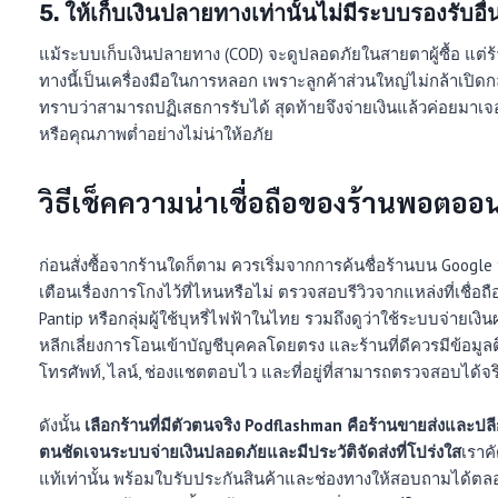
5. ให้เก็บเงินปลายทางเท่านั้นไม่มีระบบรองรับอื่
แม้ระบบเก็บเงินปลายทาง (COD) จะดูปลอดภัยในสายตาผู้ซื้อ แต่ร
ทางนี้เป็นเครื่องมือในการหลอก เพราะลูกค้าส่วนใหญ่ไม่กล้าเปิดก
ทราบว่าสามารถปฏิเสธการรับได้ สุดท้ายจึงจ่ายเงินแล้วค่อยมาเ
หรือคุณภาพต่ำอย่างไม่น่าให้อภัย
วิธีเช็คความน่าเชื่อถือของร้านพอตออ
ก่อนสั่งซื้อจากร้านใดก็ตาม ควรเริ่มจากการค้นชื่อร้านบน Google ห
เตือนเรื่องการโกงไว้ที่ไหนหรือไม่ ตรวจสอบรีวิวจากแหล่งที่เชื่อถื
Pantip หรือกลุ่มผู้ใช้บุหรี่ไฟฟ้าในไทย รวมถึงดูว่าใช้ระบบจ่ายเงิน
หลีกเลี่ยงการโอนเข้าบัญชีบุคคลโดยตรง และร้านที่ดีควรมีข้อมูลต
โทรศัพท์, ไลน์, ช่องแชตตอบไว และที่อยู่ที่สามารถตรวจสอบได้จร
ดังนั้น
เลือกร้านที่มีตัวตนจริง Podflashman คือร้านขายส่งและปลีก
ตนชัดเจนระบบจ่ายเงินปลอดภัยและมีประวัติจัดส่งที่โปร่งใส
เราค
แท้เท่านั้น พร้อมใบรับประกันสินค้าและช่องทางให้สอบถามได้ตล