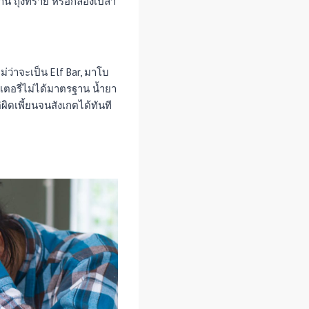
่าน ถุงทราย หรือกล่องเปล่า
่าจะเป็น Elf Bar, มาโบ
เตอรี่ไม่ได้มาตรฐาน น้ำยา
าติผิดเพี้ยนจนสังเกตได้ทันที