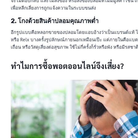
จะไม่ตอบกลับ และไม่ส่งของ หรือส่งของปลอมที่ไม่มีมูลค่า เช่น ถ
เพื่อหลีกเลี่ยงการถูกแจ้งความในระบบขนส่ง
2. โกงด้วยสินค้าปลอมคุณภาพต่ำ
อีกรูปแบบคือหลอกขายของปลอมโดยแอบอ้างว่าเป็นแบรนด์แท้ ไม่ว
หรือ Relx บางครั้งรูปลักษณ์ภายนอกเหมือนเป๊ะ แต่ภายในคือแบต
เถื่อน หรือวัสดุเสี่ยงต่อสุขภาพ ใช้ไม่กี่ครั้งก็รั่วหรือพัง หรือมีรสช
ทำไมการซื้อพอตออนไลน์จึงเสี่ยง?