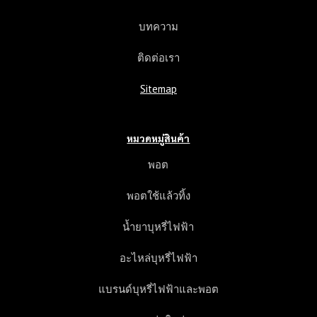
ว
า
บทความ
ม
แ
ติดต่อเรา
ต
ก
Sitemap
ต่
า
ง
หมวดหมู่สินค้า
พอต
พอตใช้แล้วทิ้ง
น้ำยาบุหรี่ไฟฟ้า
อะไหล่บุหรี่ไฟฟ้า
แบรนด์บุหรี่ไฟฟ้าและพอต