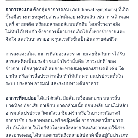
อาการลงแดง
คือกลุ่มอาการถอน (Withdrawal Symptoms) ที่เกิด
ขึ้นเมื่อร่างกายหยุดรับสารเสพติดอย่างฉับพลัน เช่น การเลิกพอต
บุหรี่ ยาเสพติด หรือแอลกอฮอล์แบบหักดิบ โดยที่ร่างกายยัง
ไม่ทันได้ปรับตัว ซึ่งอาการนี้สามารถเกิดได้ทั้งทางร่างกายและ
จิตใจ และในบางรายอาจรุนแรงถึงขั้นเป็นอันตรายต่อชีวิต
การลงแดงเกิดจากการที่สมองและร่างกายเคยชินกับการได้รับ
สารเสพติดเป็นประจำ จนเข้าใจว่านั่นคือ “ภาวะปกติ” ของ
ร่างกาย เมื่อหยุดทันที สมองจะขาดสมดุลของสารเคมี เช่น โด
ปามีน หรือสารสื่อประสาทอื่น ทำให้เกิดความแปรปรวนทั้งใน
ระบบประสาท อารมณ์ และระบบทางเดินอาหาร
อาการที่พบบ่อย
ได้แก่ ตัวสั่น มือสั่น เหงื่อออกมาก หนาวสั่น
ปวดท้อง ท้องเสีย อาเจียน ปวดกล้ามเนื้อ อ่อนเพลีย นอนไม่หลับ
อารมณ์แปรปรวน วิตกกังวล ซึมเศร้า หรือในบางกรณีอาจมี
อาการชัก ประสาทหลอน หรือคลุ้มคลั่ง อาการเหล่านี้สามารถ
เริ่มต้นได้ภายในไม่กี่ชั่วโมงจนถึงหลายวันหลังจากหยุดใช้สาร
และอาจคงอยู่ได้นานหลายวันถึงหลายสัปดาห์ ขึ้นอยู่กับประเภท