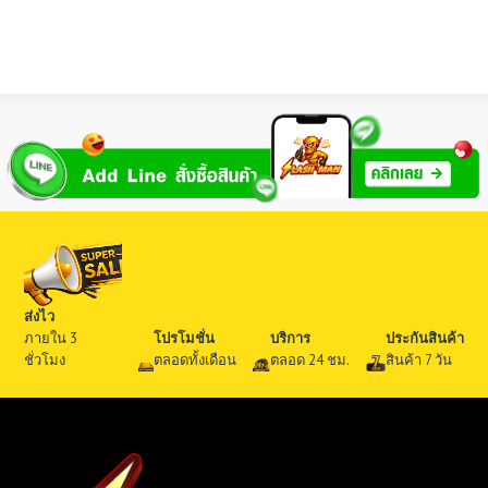
ก
N
E
X
B
A
R
มี
กี่
รุ่
น
?
ร
ส่งไว
ว
ภายใน 3
โปรโมชั่น
บริการ
ประกันสินค้า
ม
ชั่วโมง
ตลอดทั้งเดือน
ตลอด 24 ชม.
สินค้า 7 วัน
ทุ
ก
รุ่
น
ที่