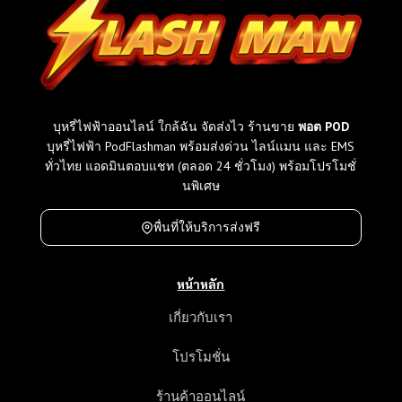
ข
า
ย
ใ
น
ไ
ท
บุหรี่ไฟฟ้าออนไลน์ ใกล้ฉัน จัดส่งไว ร้านขาย
พอต POD
ย
บุหรี่ไฟฟ้า PodFlashman พร้อมส่งด่วน ไลน์แมน และ EMS
เ
ทั่วไทย แอดมินตอบแชท (ตลอด 24 ชั่วโมง) พร้อมโปรโมชั่
ที
นพิเศษ
ย
บ
พื่นที่ให้บริการส่งฟรี
ร
า
หน้าหลัก
ค
า
เกี่ยวกับเรา
แ
ล
โปรโมชั่น
ะ
ค
ร้านค้าออนไลน์