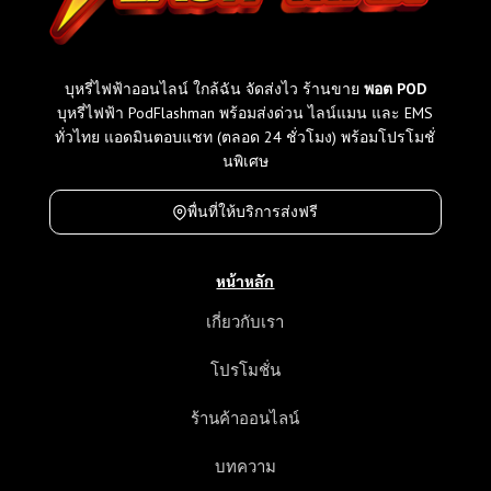
ใ
น
ไ
ท
บุหรี่ไฟฟ้าออนไลน์ ใกล้ฉัน จัดส่งไว ร้านขาย
พอต POD
ย
บุหรี่ไฟฟ้า PodFlashman พร้อมส่งด่วน ไลน์แมน และ EMS
เ
ทั่วไทย แอดมินตอบแชท (ตลอด 24 ชั่วโมง) พร้อมโปรโมชั่
ที
นพิเศษ
ย
บ
พื่นที่ให้บริการส่งฟรี
ร
า
หน้าหลัก
ค
า
เกี่ยวกับเรา
แ
ล
โปรโมชั่น
ะ
ค
ร้านค้าออนไลน์
ว
า
บทความ
ม