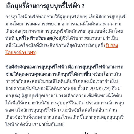
เลิกบุหรี่ด้วยการสูบบุหรี่ไฟฟ้า ?
การสูบไฟฟ้าหรือพอตช่วยให้ผู้สูบบุหรี่ค่อยๆ เลิกนิสัยการสูบบุหรี่
มวนโดยการลดผลกระทบจากอาการถอนนิโคตินและลดความ
เสี่ยงต่อสุขภาพจากการสูบบุหรี่ผลิตภัณฑ์ยาสูบแบบดั้งเดิมโดย
ทันที
บุหรี่ไฟฟ้าหรือพอต(Pod)
จึงได้รับการขนานนามว่าเป็น
หนึ่งในเครื่องมือที่มีประสิทธิภาพที่สุดในการเลิกบุหรี่
(รับรอง
โดยองค์กร NHS)
ข้อดีสำคัญของการสูบบุหรี่ไฟฟ้า คือ การสูบบุหรี่ไฟฟ้าสามารถ
ช่วยให้คุณควบคุมแผนการเลิกบุหรี่ได้มากขึ้น
พร้อมโอกาสใน
การจำกัดและลดปริมาณนิโคตินที่บริโภคลงเมื่อเวลาผ่านไป
ด้วยความเข้มข้นของนิโคตินจากพอต ตั้งแต่ 20 มก.(2%) ถึง 0
มก.(0%) ผู้สูบบุหรี่ยุคเก่าสามารถเลือกความเข้มข้นของนิโคติน
ได้เพื่อให้เหมาะกับนิสัยการสูบบุหรี่ในอดีต ประสบการณ์การสูบ
พอต สไตล์การสูบบุหรี่ไฟฟ้า และปัจจัยไลฟ์สไตล์อื่น ๆ ล้วน
เกี่ยวข้องกันทั้งหมด หากแต่อะไรจะเกิดขึ้นหากคุณหยุดสูบบุหรี่
ไฟฟ้า? ดังนั้น เรามาเริ่มกันเลย!