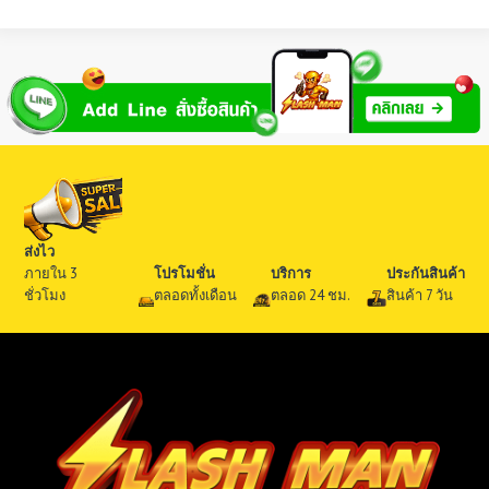
E
X
B
A
R
มี
กี่
รุ่
น
?
ร
ส่งไว
ว
ภายใน 3
โปรโมชั่น
บริการ
ประกันสินค้า
ม
ชั่วโมง
ตลอดทั้งเดือน
ตลอด 24 ชม.
สินค้า 7 วัน
ทุ
ก
รุ่
น
ที่
ข
า
ย