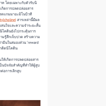
ะสาท โดยเฉพาะกับตัวรับนิ
ำให้เกิดการปลดปล่อยสาร
กรดแกมมาอะมิโนบิวที
tylcholine)
สารเหล่านี้มีผล
วามสนใจและความจำระยะสั้น
 นิโคตินยังไปกระตุ้นการ
วามรู้สึกเจ็บปวด สร้างความ
ปามีนในสมองส่วน “reward
ึกติดนิโคติน
ุ้นให้เกิดการปลดปล่อยสาร
็นปัจจัยสำคัญที่ทำให้ผู้สูบ
่อการเลิกสูบ