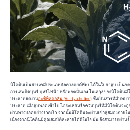
นิโคตินเป็นสารเคมีประเภทอัลคาลอยด์ที่พบได้ในใบยาสูบ เป็นองค
การเสพติดบุหรี่ บุหรี่ไฟฟ้า หรือพอตนั้นเอง โมเลกุลของนิโคตินม
ประสาทส่งผ่าน
อะซิทิลคอลีน (Acetylcholine)
ซึ่งเป็นสารที่มีบท
ประสาท เมื่อสูบพอตเข้าไป ไอระเหยหรือควันบุหรี่ที่มีนิโคตินจะถู
ผ่านทางปอดอย่างรวดเร็ว จากนั้นนิโคตินจะผ่านเข้าสู่สมองภายในเว
เนื่องจากนิโคตินมีคุณสมบัติละลายได้ดีในไขมัน จึงสามารถผ่านรั