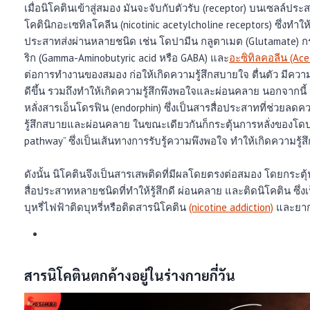
เมื่อนิโคตินเข้าสู่สมอง มันจะจับกับตัวรับ (receptor) บนเซลล์ปร
โคตินิกอะเซทิลโคลีน (nicotinic acetylcholine receptors) ซึ่งท
ประสาทส่งผ่านหลายชนิด เช่น โดปามีน กลูตาเมต (Glutamate) 
ริก (Gamma-Aminobutyric acid หรือ GABA) และ
อะซิทิลคอลีน (Ace
ต่อการทำงานของสมอง ก่อให้เกิดความรู้สึกสบายใจ ตื่นตัว มีค
ดีขึ้น รวมถึงทำให้เกิดความรู้สึกพึงพอใจและผ่อนคลาย นอกจากนี้
หลั่งสารเอ็นโดรฟิน (endorphin) ซึ่งเป็นสารสื่อประสาทที่ช่วยลดค
รู้สึกสบายและผ่อนคลาย ในขณะเดียวกันก็กระตุ้นการหลั่งของโด
pathway” ซึ่งเป็นเส้นทางการรับรู้ความพึงพอใจ ทำให้เกิดความรู้ส
ดังนั้น นิโคตินจึงเป็นสารเสพติดที่มีผลโดยตรงต่อสมอง โดยกระต
สื่อประสาทหลายชนิดที่ทำให้รู้สึกดี ผ่อนคลาย และติดนิโคติน ซึ่งเป
บุหรี่ไฟฟ้าติดบุหรี่หรือติดสารนิโคติน
(nicotine addiction)
และยากต
สารนิโคตินตกค้างอยู่ในร่างกายกี่วัน