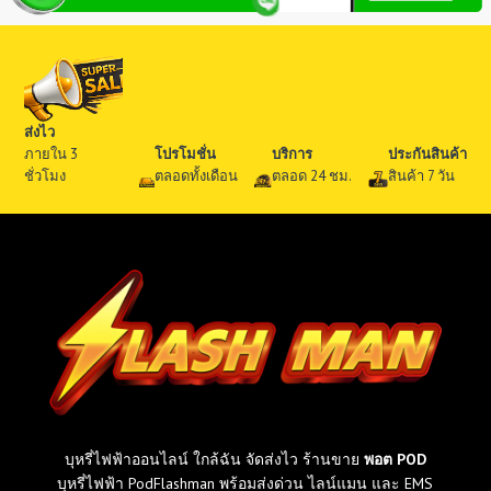
มี
กี่
รุ่
น
?
ร
ส่งไว
ว
ภายใน 3
โปรโมชั่น
บริการ
ประกันสินค้า
ม
ชั่วโมง
ตลอดทั้งเดือน
ตลอด 24 ชม.
สินค้า 7 วัน
ทุ
ก
รุ่
น
ที่
ข
า
ย
ใ
น
ไ
ท
บุหรี่ไฟฟ้าออนไลน์ ใกล้ฉัน จัดส่งไว ร้านขาย
พอต POD
ย
บุหรี่ไฟฟ้า PodFlashman พร้อมส่งด่วน ไลน์แมน และ EMS