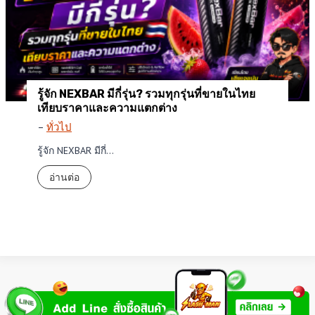
รู้จัก NEXBAR มีกี่รุ่น? รวมทุกรุ่นที่ขายในไทย
เทียบราคาและความแตกต่าง
–
ทั่วไป
รู้จัก NEXBAR มีกี่…
รู้
อ่านต่อ
จั
ก
N
E
X
B
A
R