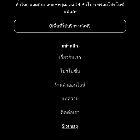
เ
ทั่วไทย แอดมินตอบแชท (ตลอด 24 ชั่วโมง) พร้อมโปรโมชั่
ที
นพิเศษ
ย
บ
พื่นที่ให้บริการส่งฟรี
ร
า
หน้าหลัก
ค
า
เกี่ยวกับเรา
แ
ล
โปรโมชั่น
ะ
ค
ร้านค้าออนไลน์
ว
า
บทความ
ม
แ
ติดต่อเรา
ต
ก
Sitemap
ต่
า