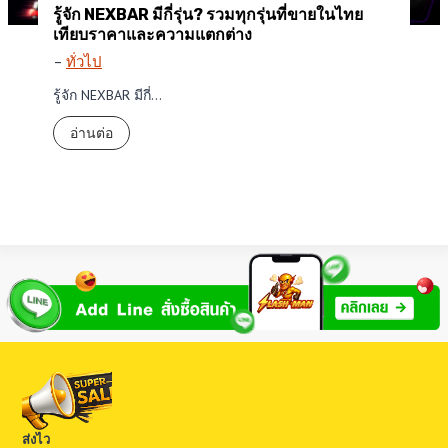
รู้จัก NEXBAR มีกี่รุ่น? รวมทุกรุ่นที่ขายในไทย
เทียบราคาและความแตกต่าง
–
ทั่วไป
รู้จัก NEXBAR มีกี่…
รู้
อ่านต่อ
จั
ก
N
E
X
B
A
R
มี
กี่
รุ่
น
?
ส่งไว
ร