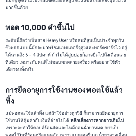
นี้มักชูจุดเด่นเรื่องกลิ่นชัดและฟีลสูบที่แน่นขึ้นใกล้เคียงบุหรี่มวน
มากขึ้นด้วย
พอต 10,000 คำขึ้นไป
ระดับนี้ถือว่าเป็นสาย Heavy User หรือคนที่สูบเป็นประจำทุกวัน
ซึ่งพอตแบบนี้มักจะมาพร้อมแบตเตอรี่จุสูงและพอร์ตชาร์จไว อยู่
ได้นานถึง 3 – 4 สัปดาห์ ถ้าไม่ได้สูบบ่อยก็อาจยืดไปถึงเดือนเลย
ทีเดียว เหมาะกับคนที่ไม่ชอบพกหลายเครื่อง หรืออยากใช้ตัว
เดียวจบทั้งทริป
การยืดอายุการใช้งานของพอตใช้แล้ว
ทิ้ง
แม้พอตจะใช้แล้วทิ้ง แต่ถ้าใช้อย่างถูกวิธี ก็สามารถยืดอายุการ
ใช้งานให้คุ้มค่ากับเงินที่จ่ายไปได้
หลีกเลี่ยงการลากยาวเกินไป
เพราะจะทำให้คอยล์ร้อนจัดและไหม้ก่อนน้ำยาหมด อย่าเก็บ
พอตไว้ในที่ร้อนหรือแดดจัด เพราะแบตเตอรี่และน้ำยาอาจเสื่อม