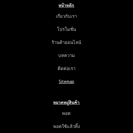
า
หน้าหลัก
ค
า
เกี่ยวกับเรา
แ
ล
โปรโมชั่น
ะ
ค
ร้านค้าออนไลน์
ว
า
บทความ
ม
แ
ติดต่อเรา
ต
ก
Sitemap
ต่
า
ง
หมวดหมู่สินค้า
พอต
พอตใช้แล้วทิ้ง