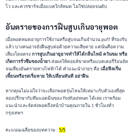
ไว และควรชาร์จเมื่อแบตใกล้หมด ไม่ใช่ปล่อยจนดับ
อันตรายของการฝืนสูบเกินอายุพอต
เมื่อพอตหมดอายุการใช้งานหรือสูบจนเกินจำนวน puff ที่รองรับ
แล้ว บางคนอาจยังฝืนสูบต่อด้วยความเสียดาย แต่นั่นคือความ
เสี่ยงโดยตรง
การสูบเกินอายุอาจทำให้ได้กลิ่นไหม้ ควันขม หรือ
เกิดการรั่วซึมของน้ำยา
ส่งผลให้คอยล์ขาดหรือแบตเตอรี่ร้อนจัด
จนเสี่ยงอันตรายทางไฟฟ้าได้ คำแนะนำง่ายๆ คือ
เมื่อฟีลเริ่ม
เพี้ยนหรือรสเริ่มหาย ให้เปลี่ยนทันที อย่าฝืน
หากคุณไม่แน่ใจว่าจะเลือกพอตรุ่นไหนให้เหมาะกับตัวเองที่สุด
ลองปรึกษากับทีมแอดมินของ Podflashman ได้เลย เราพร้อม
แนะนำและจัดส่งพอตถึงหน้าบ้านคุณภายใน 1 ชั่วโมงทั่ว
กรุงเทพฯ
คะแนนเฉลี่ยของบทความ :
5/5