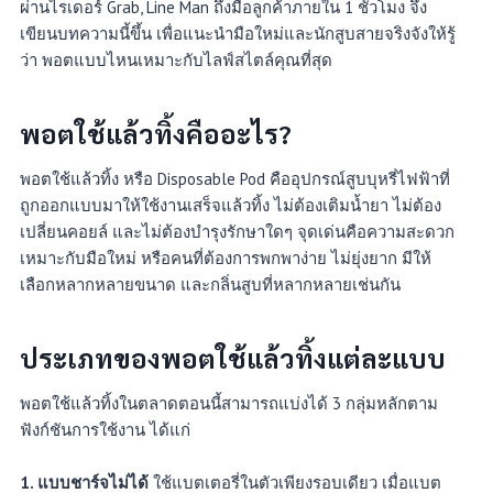
ผ่านไรเดอร์ Grab, Line Man ถึงมือลูกค้าภายใน 1 ชั่วโมง จึง
เขียนบทความนี้ขึ้น เพื่อแนะนำมือใหม่และนักสูบสายจริงจังให้รู้
ว่า พอตแบบไหนเหมาะกับไลฟ์สไตล์คุณที่สุด
พอตใช้แล้วทิ้งคืออะไร?
พอตใช้แล้วทิ้ง หรือ Disposable Pod คืออุปกรณ์สูบบุหรี่ไฟฟ้าที่
ถูกออกแบบมาให้ใช้งานเสร็จแล้วทิ้ง ไม่ต้องเติมน้ำยา ไม่ต้อง
เปลี่ยนคอยล์ และไม่ต้องบำรุงรักษาใดๆ จุดเด่นคือความสะดวก
เหมาะกับมือใหม่ หรือคนที่ต้องการพกพาง่าย ไม่ยุ่งยาก มีให้
เลือกหลากหลายขนาด และกลิ่นสูบที่หลากหลายเช่นกัน
ประเภทของพอตใช้แล้วทิ้งแต่ละแบบ
พอตใช้แล้วทิ้งในตลาดตอนนี้สามารถแบ่งได้ 3 กลุ่มหลักตาม
ฟังก์ชันการใช้งาน ได้แก่
1. แบบชาร์จไม่ได้
ใช้แบตเตอรี่ในตัวเพียงรอบเดียว เมื่อแบต