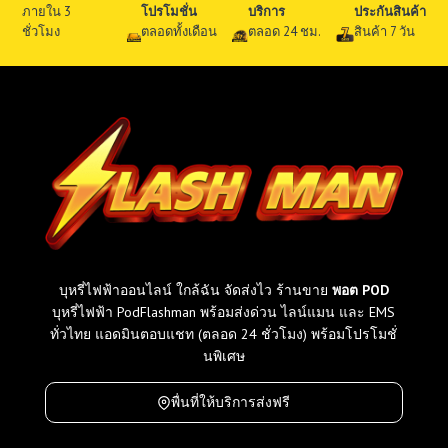
ภายใน 3
โปรโมชั่น
บริการ
ประกันสินค้า
ว
ชั่วโมง
ตลอดทั้งเดือน
ตลอด 24 ชม.
สินค้า 7 วัน
ม
ทุ
ก
รุ่
น
ที่
ข
า
ย
ใ
น
ไ
บุหรี่ไฟฟ้าออนไลน์ ใกล้ฉัน จัดส่งไว ร้านขาย
พอต POD
ท
บุหรี่ไฟฟ้า PodFlashman พร้อมส่งด่วน ไลน์แมน และ EMS
ย
ทั่วไทย แอดมินตอบแชท (ตลอด 24 ชั่วโมง) พร้อมโปรโมชั่
เ
นพิเศษ
ที
ย
พื่นที่ให้บริการส่งฟรี
บ
ร