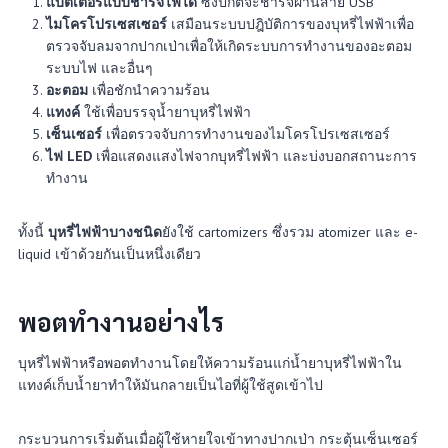
แบตเตอรี่แบบชาร์จไฟได้
ซึ่งปกติจะชาร์จผ่านสาย USB
ไมโครโปรเซสเซอร์
เสมือนระบบปฎิบัติการของบุหรี่ไฟฟ้าเพื่อ
ตรวจจับลมจากปากเป่าเพื่อให้เกิดระบบการทำงานของอะตอม
ระบบไฟ และอื่นๆ
อะตอม
เพื่อชักนำความร้อน
แทงค์
ใช้เพื่อบรรจุน้ำยาบุหรี่ไฟฟ้า
เซ็นเซอร์
เพื่อตรวจจับการทำงานของไมโครโปรเซสเซอร์
ไฟ LED
เพื่อแสดงแสงไฟจากบุหรี่ไฟฟ้า และบ่งบอกสถานะการ
ทำงาน
ทั้งนี้
บุหรี่ไฟฟ้าบางชนิด
ยังใช้ cartomizers ซึ่งรวม atomizer และ e-
liquid เข้าด้วยกันเป็นหนึ่งเดียว
พอตทำงานอย่างไร
บุหรี่ไฟฟ้าหรือพอตทำงานโดยให้ความร้อนแก่น้ำยาบุหรี่ไฟฟ้าใน
แทงค์เก็บน้ำยาทำให้มันกลายเป็นไอที่ผู้ใช้สูดเข้าไป
กระบวนการเริ่มต้นเมื่อผู้ใช้หายใจเข้าทางปากเป่า กระตุ้นเซ็นเซอร์