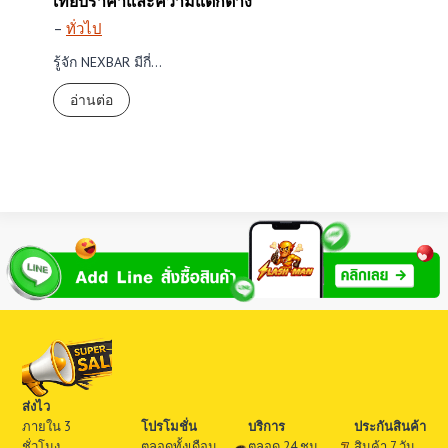
เทียบราคาและความแตกต่าง
–
ทั่วไป
รู้จัก NEXBAR มีกี่…
รู้
อ่านต่อ
จั
ก
N
E
X
B
A
R
มี
กี่
รุ่
น
?
ส่งไว
ร
ภายใน 3
โปรโมชั่น
บริการ
ประกันสินค้า
ว
ชั่วโมง
ตลอดทั้งเดือน
ตลอด 24 ชม.
สินค้า 7 วัน