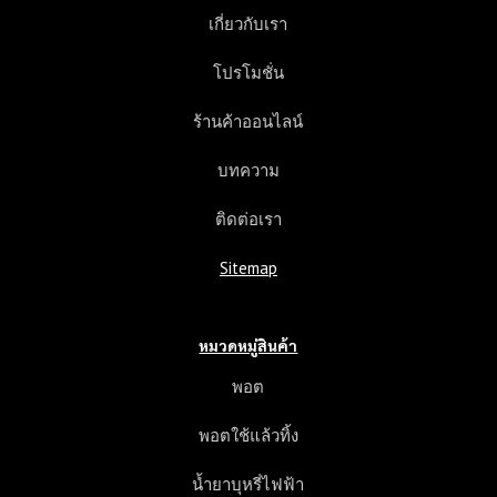
า
เกี่ยวกับเรา
แ
ล
โปรโมชั่น
ะ
ค
ร้านค้าออนไลน์
ว
า
บทความ
ม
แ
ติดต่อเรา
ต
ก
Sitemap
ต่
า
ง
หมวดหมู่สินค้า
พอต
พอตใช้แล้วทิ้ง
น้ำยาบุหรี่ไฟฟ้า