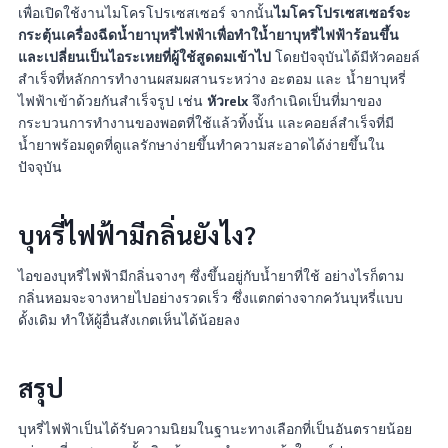
เพื่อเปิดใช้งานไมโครโปรเซสเซอร์ จากนั้น
ไมโครโปรเซสเซอร์จะ
กระตุ้นเครื่องฉีดน้ำยาบุหรี่ไฟฟ้าเพื่อทำใน้ำยาบุหรี่ไฟฟ้าร้อนขึ้น
และเปลี่ยนเป็นไอระเหยที่ผู้ใช้สูดดมเข้าไป
โดยปัจจุบันได้มีหัวคอยล์
สำเร็จที่หลักการทำงานผสมผสานระหว่าง อะตอม และ น้ำยาบุหรี่
ไฟฟ้าเข้าด้วยกันสำเร็จรูป เช่น
หัวrelx
จึงกำเนิดเป็นที่มาของ
กระบวนการทำงานของพอตที่ใช้แล้วทิ้งนั้น และคอยล์สำเร็จที่มี
น้ำยาพร้อมดูดที่ดูแลรักษาง่ายขึ้นทำความสะอาดได้ง่ายขึ้นใน
ปัจจุบัน
บุหรี่ไฟฟ้ามีกลิ่นยังไง?
ไอของบุหรี่ไฟฟ้ามีกลิ่นจางๆ ซึ่งขึ้นอยู่กับน้ำยาที่ใช้ อย่างไรก็ตาม
กลิ่นหอมจะจางหายไปอย่างรวดเร็ว ซึ่งแตกต่างจากควันบุหรี่แบบ
ดั้งเดิม ทำให้ผู้อื่นสังเกตเห็นได้น้อยลง
สรุป
บุหรี่ไฟฟ้าเป็นได้รับความนิยมในฐานะทางเลือกที่เป็นอันตรายน้อย