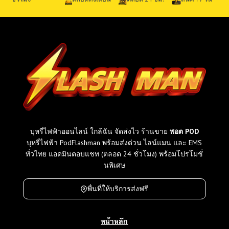
ม
ทุ
ก
รุ่
น
ที่
ข
า
ย
ใ
น
ไ
บุหรี่ไฟฟ้าออนไลน์ ใกล้ฉัน จัดส่งไว ร้านขาย
พอต POD
ท
บุหรี่ไฟฟ้า PodFlashman พร้อมส่งด่วน ไลน์แมน และ EMS
ย
ทั่วไทย แอดมินตอบแชท (ตลอด 24 ชั่วโมง) พร้อมโปรโมชั่
เ
นพิเศษ
ที
ย
พื่นที่ให้บริการส่งฟรี
บ
ร
า
หน้าหลัก
ค