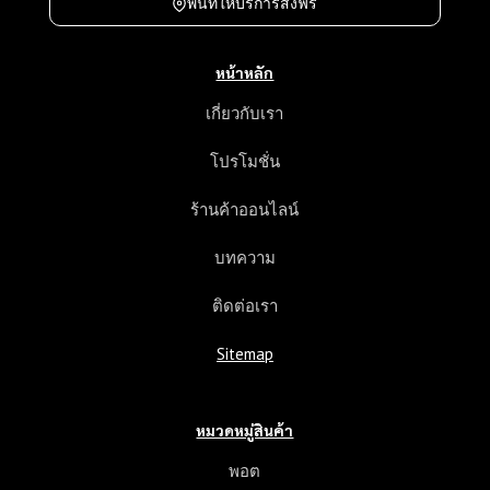
พื่นที่ให้บริการส่งฟรี
บ
ร
า
หน้าหลัก
ค
า
เกี่ยวกับเรา
แ
ล
โปรโมชั่น
ะ
ค
ร้านค้าออนไลน์
ว
า
บทความ
ม
แ
ติดต่อเรา
ต
ก
Sitemap
ต่
า
ง
หมวดหมู่สินค้า
พอต