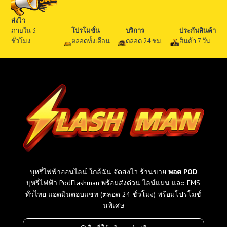
?
ส่งไว
ร
ภายใน 3
โปรโมชั่น
บริการ
ประกันสินค้า
ว
ชั่วโมง
ตลอดทั้งเดือน
ตลอด 24 ชม.
สินค้า 7 วัน
ม
ทุ
ก
รุ่
น
ที่
ข
า
ย
ใ
น
ไ
บุหรี่ไฟฟ้าออนไลน์ ใกล้ฉัน จัดส่งไว ร้านขาย
พอต POD
ท
บุหรี่ไฟฟ้า PodFlashman พร้อมส่งด่วน ไลน์แมน และ EMS
ย
ทั่วไทย แอดมินตอบแชท (ตลอด 24 ชั่วโมง) พร้อมโปรโมชั่
เ
นพิเศษ
ที
ย