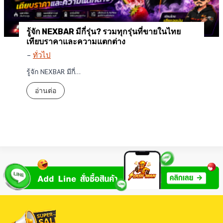
รู้จัก NEXBAR มีกี่รุ่น? รวมทุกรุ่นที่ขายในไทย
เทียบราคาและความแตกต่าง
–
ทั่วไป
รู้จัก NEXBAR มีกี่…
รู้
อ่านต่อ
จั
ก
N
E
X
B
A
R
มี
กี่
รุ่
น